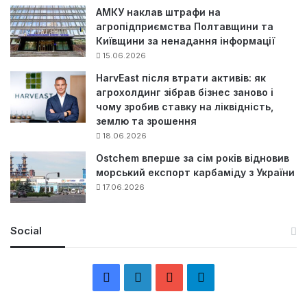
АМКУ наклав штрафи на
агропідприємства Полтавщини та
Київщини за ненадання інформації
15.06.2026
HarvEast після втрати активів: як
агрохолдинг зібрав бізнес заново і
чому зробив ставку на ліквідність,
землю та зрошення
18.06.2026
Ostchem вперше за сім років відновив
морський експорт карбаміду з України
17.06.2026
Social
F
L
Y
Т
a
i
o
е