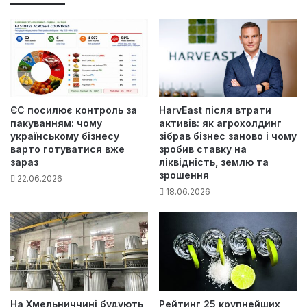
ЄС посилює контроль за
HarvEast після втрати
пакуванням: чому
активів: як агрохолдинг
українському бізнесу
зібрав бізнес заново і чому
варто готуватися вже
зробив ставку на
зараз
ліквідність, землю та
зрошення
22.06.2026
18.06.2026
На Хмельниччині будують
Рейтинг 25 крупнейших