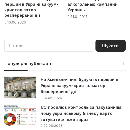
перший в Україні вакуум-
алкогольных компаний
кристалізатор
Украины
безперервної дії
31.01.2017
16.06.2026
П
о
ш
у
Популярні публікації
к
:
На Хмельниччині будують перший в
Україні вакуум-кристалізатор
безперервної дії
16.06.2026
ЄС посилює контроль за пакуванням:
чому українському бізнесу варто
готуватися вже зараз
22.06.2026