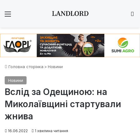
Меню
Ш
Головна сторінка
>
Новини
Новини
Вслід за Одещиною: на
Миколаївщині стартували
жнива
16.06.2022
1 хвилина читання