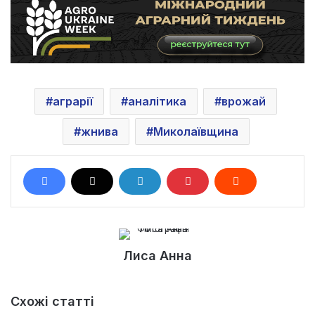
аграрії
аналітика
врожай
жнива
Миколаївщина
Лиса Анна
Схожі статті