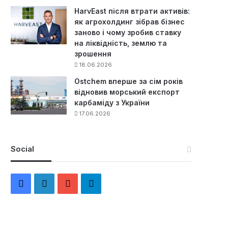
HarvEast після втрати активів:
як агрохолдинг зібрав бізнес
заново і чому зробив ставку
на ліквідність, землю та
зрошення
18.06.2026
Ostchem вперше за сім років
відновив морський експорт
карбаміду з України
17.06.2026
Social
F
L
Y
Т
a
i
o
е
c
n
u
л