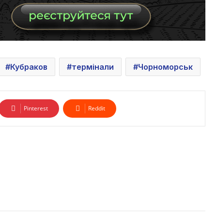
Кубраков
термінали
Чорноморськ
Pinterest
Reddit