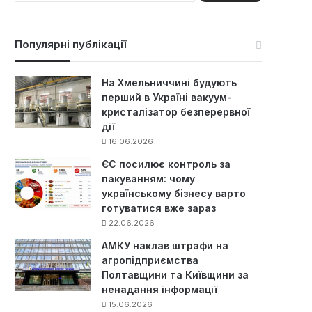
ш
у
к
Популярні публікації
:
На Хмельниччині будують
перший в Україні вакуум-
кристалізатор безперервної
дії
16.06.2026
ЄС посилює контроль за
пакуванням: чому
українському бізнесу варто
готуватися вже зараз
22.06.2026
АМКУ наклав штрафи на
агропідприємства
Полтавщини та Київщини за
ненадання інформації
15.06.2026