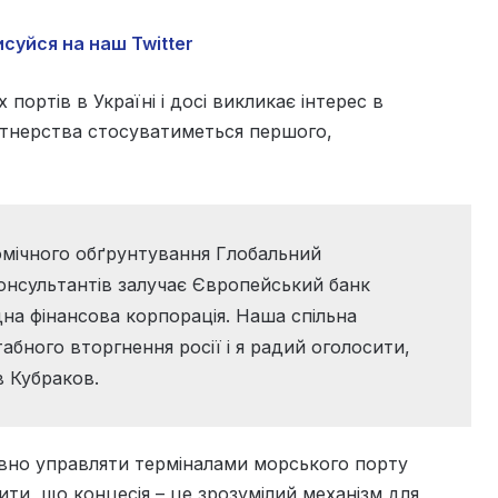
суйся на наш Twitter
портів в Україні і досі викликає інтерес в
ртнерства стосуватиметься першого,
омічного обґрунтування Глобальний
консультантів залучає Європейський банк
на фінансова корпорація. Наша спільна
бного вторгнення росії і я радий оголосити,
в Кубраков.
вно управляти терміналами морського порту
ити, що концесія – це зрозумілий механізм для