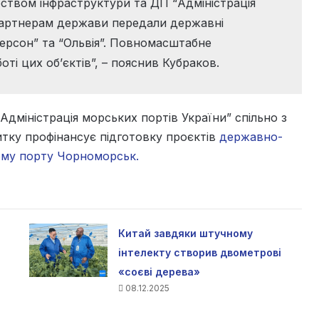
ерством інфраструктури та ДП “Адміністрація
партнерам держави передали державні
Херсон” та “Ольвія”. Повномасштабне
оті цих об’єктів”, – пояснив Кубраков.
Адміністрація морських портів України” спільно з
тку профінансує підготовку проєктів
державно-
ому порту Чорноморськ.
Китай завдяки штучному
інтелекту створив двометрові
«соєві дерева»
08.12.2025