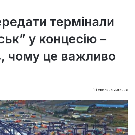
ередати термінали
ьк” у концесію –
, чому це важливо
1 хвилина читання