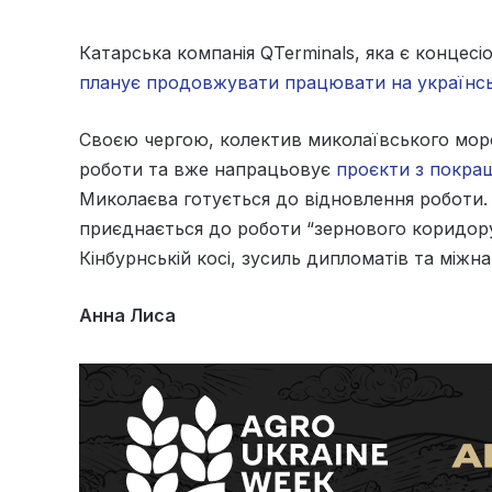
Катарська компанія QTerminals, яка є концесі
планує продовжувати працювати на українськ
Своєю чергою, колектив миколаївського морс
роботи та вже напрацьовує
проєкти з покра
Миколаєва готується до відновлення роботи. 
приєднається до роботи “зернового коридору”
Кінбурнській косі, зусиль дипломатів та міжн
Анна Лиса