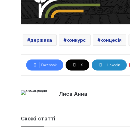
держава
конкурс
концесія
Facebook
X
LinkedIn
Лиса Анна
Схожі статті