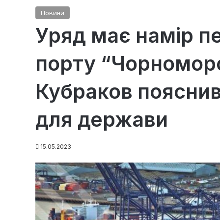
Новини
Уряд має намір п
порту “Чорноморс
Кубраков пояснив
для держави
15.05.2023