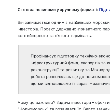
Стеж за новинами у зручному форматі:
Підпи
Він залишається одним з найбільших морських 
інвесторів. Проєкт державно-приватного па
контейнерного та п’ятого терміналів.
Профінансує підготовку технічно-екон
інфраструктурний фонд, експертів та 
реконструкції та розвитку та Міжнарод
робота розпочалась ще до повномасшта
що ми відновлюємо її зараз, – зазначи
Чому це важливо? Задача інвестора – ефекти
“Чорноморськ” та розвивати їх. Варто зазнач