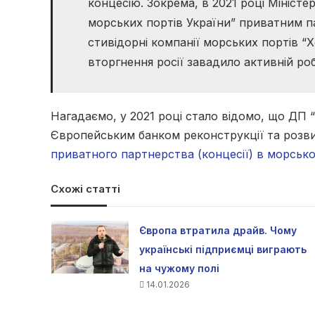
концесію. Зокрема, в 2021 році Мініст
морських портів України” приватним 
стивідорні компанії морських портів “
вторгнення росії завадило активній роб
Нагадаємо, у 2021 році стало відомо, що ДП “
Європейським банком реконструкції та розви
приватного партнерства (концесії) в морськ
Схожі статті
Європа втратила драйв. Чому
українські підприємці виграють
на чужому полі
14.01.2026