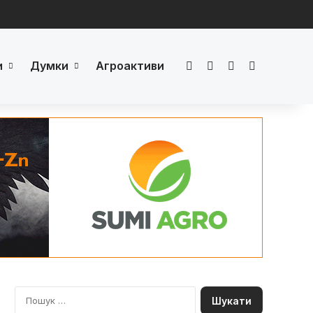
и
Думки
Агроактиви
Facebook
LinkedIn
YouTube
Телеграм
П
о