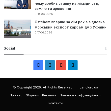
чому зробив ставку на ліквідність,
землю та зрошення
18.06.2026
Ostchem вперше за сім років відновив
морський експорт карбаміду з України
17.06.2026
Social
F
L
Y
Т
a
i
o
е
c
n
u
л
© Copyright 2026, All Rights Reserved |
Landlord.ua
e
k
T
е
Про нас
Журнал
Реклама
Політика конфіденційності
Контакти
b
e
u
г