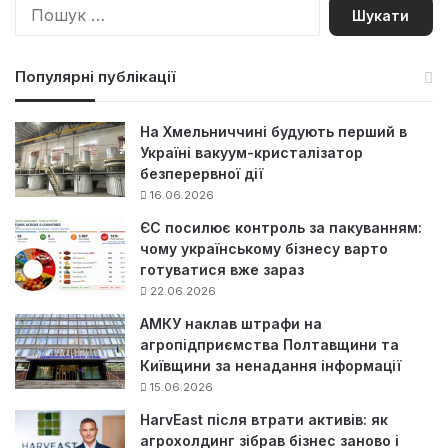
П
о
ш
у
Популярні публікації
к
:
На Хмельниччині будують перший в
Україні вакуум-кристалізатор
безперервної дії
16.06.2026
ЄС посилює контроль за пакуванням:
чому українському бізнесу варто
готуватися вже зараз
22.06.2026
АМКУ наклав штрафи на
агропідприємства Полтавщини та
Київщини за ненадання інформації
15.06.2026
HarvEast після втрати активів: як
агрохолдинг зібрав бізнес заново і