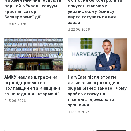
На Хмельниччині будують
ЄС посилює контроль за
перший в Україні вакуум-
пакуванням: чому
кристалізатор
українському бізнесу
безперервної дії
варто готуватися вже
зараз
16.06.2026
22.06.2026
АМКУ наклав штрафи на
HarvEast після втрати
агропідприємства
активів: як агрохолдинг
Полтавщини та Київщини
зібрав бізнес заново і чому
за ненадання інформації
зробив ставку на
ліквідність, землю та
15.06.2026
зрошення
18.06.2026