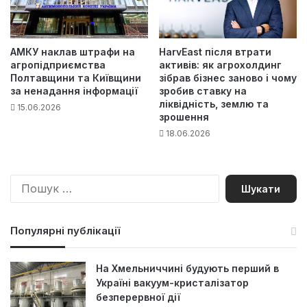
АМКУ наклав штрафи на
HarvEast після втрати
агропідприємства
активів: як агрохолдинг
Полтавщини та Київщини
зібрав бізнес заново і чому
за ненадання інформації
зробив ставку на
ліквідність, землю та
15.06.2026
зрошення
18.06.2026
П
о
ш
у
Популярні публікації
к
:
На Хмельниччині будують перший в
Україні вакуум-кристалізатор
безперервної дії