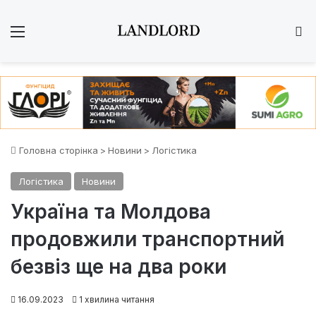
Меню
Ш
Головна сторінка
>
Новини
>
Логістика
Логістика
Новини
Україна та Молдова
продовжили транспортний
безвіз ще на два роки
16.09.2023
1 хвилина читання