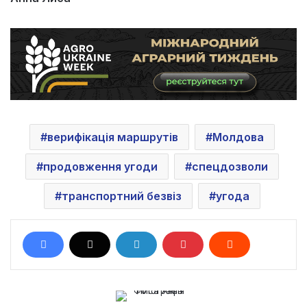
верифікація маршрутів
Молдова
продовження угоди
спецдозволи
транспортний безвіз
угода