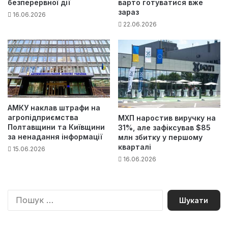
безперервної дії
варто готуватися вже
зараз
16.06.2026
22.06.2026
АМКУ наклав штрафи на
агропідприємства
МХП наростив виручку на
Полтавщини та Київщини
31%, але зафіксував $85
за ненадання інформації
млн збитку у першому
кварталі
15.06.2026
16.06.2026
П
о
ш
у