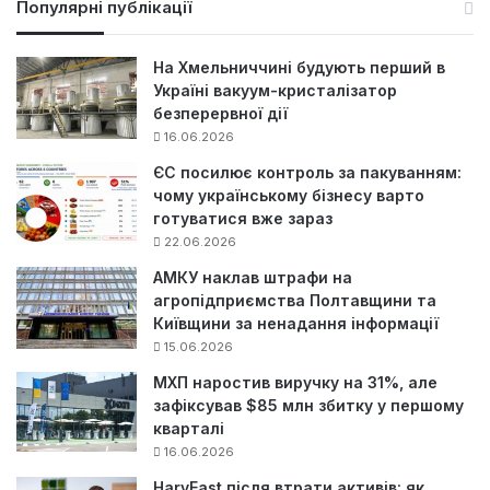
Популярні публікації
к
:
На Хмельниччині будують перший в
Україні вакуум-кристалізатор
безперервної дії
16.06.2026
ЄС посилює контроль за пакуванням:
чому українському бізнесу варто
готуватися вже зараз
22.06.2026
АМКУ наклав штрафи на
агропідприємства Полтавщини та
Київщини за ненадання інформації
15.06.2026
МХП наростив виручку на 31%, але
зафіксував $85 млн збитку у першому
кварталі
16.06.2026
HarvEast після втрати активів: як