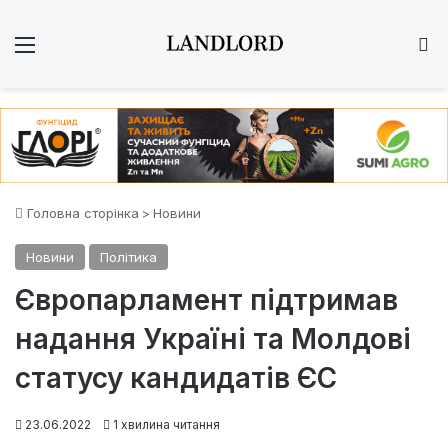
Меню
Ш
Головна сторінка
>
Новини
Новини
Політика
Європарламент підтримав
надання Україні та Молдові
статусу кандидатів ЄС
23.06.2022
1 хвилина читання