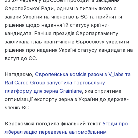
23-24 червня у Брюсселі проходить засідання
Європейської Ради, одним із питань якого є
заявки України на членство в ЄС та прийняття
рішення щодо надання їй статусу країни-
кандидата. Раніше президія Європарламенту
закликала глав країн-членів Євросоюзу ухвалити
рішення про надання Україні статусу кандидата на
вступ до ЄС.
Нагадаємо,
Європейська комісія разом з V_labs та
Rail Cargo Group запустила торговельну
платформу для зерна Grainlane
, яка сприятиме
оптимізації експорту зерна з України до держав-
членів ЄС.
Єврокомісія погодила фінальний текст
Угоди про
лібералізацію перевезень автомобільним