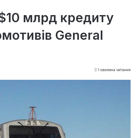
 $10 млрд кредиту
омотивів General
1 хвилина читання