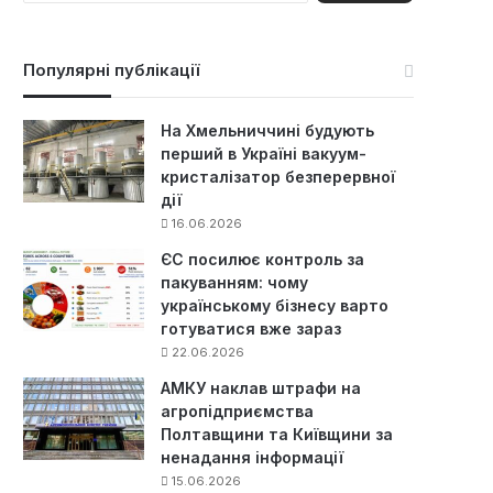
ш
у
к
Популярні публікації
:
На Хмельниччині будують
перший в Україні вакуум-
кристалізатор безперервної
дії
16.06.2026
ЄС посилює контроль за
пакуванням: чому
українському бізнесу варто
готуватися вже зараз
22.06.2026
АМКУ наклав штрафи на
агропідприємства
Полтавщини та Київщини за
ненадання інформації
15.06.2026