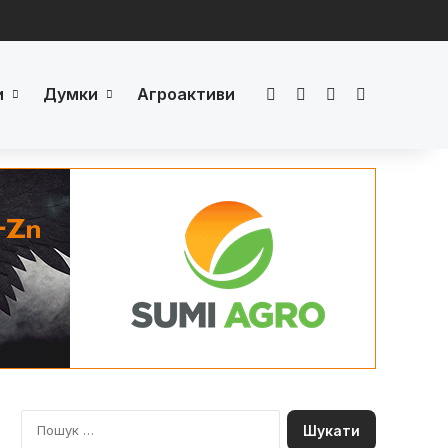
и
Думки
Агроактиви
Facebook
LinkedIn
YouTube
Телеграм
П
о