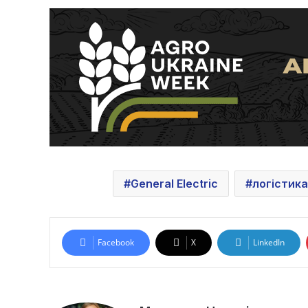
General Electric
логістика
Facebook
X
LinkedIn