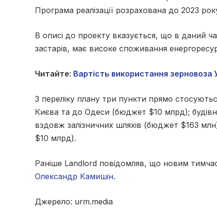
Програма реалізації розрахована до 2023 рок
В описі до проекту вказується, що в даний ч
застарів, має високе споживання енергоресур
Читайте:
Вартість використання зерновоза 
З переліку плану три пункти прямо стосуються
Києва та до Одеси (бюджет $10 млрд); будівни
вздовж залізничних шляхів (бюджет $163 млн)
$10 млрд).
Раніше Landlord повідомляв, що новим тимч
Олександр Камишін.
Джерело: urm.media