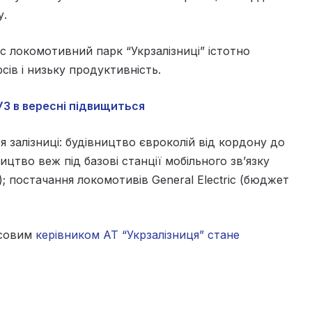
у.
ас локомотивний парк “Укрзалізниці” істотно
сів і низьку продуктивність.
УЗ в вересні підвищиться
 залізниці: будівництво євроколій від кордону до
цтво веж під базові станції мобільного зв’язку
; постачання локомотивів General Electric (бюджет
асовим
керівником АТ “Укрзалізниця” стане