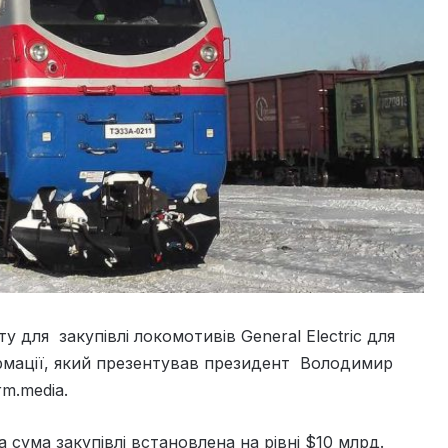
 для закупівлі локомотивів General Electric для
ормації, який презентував президент Володимир
m.media.
а сума закупівлі встановлена на рівні $10 млрд.