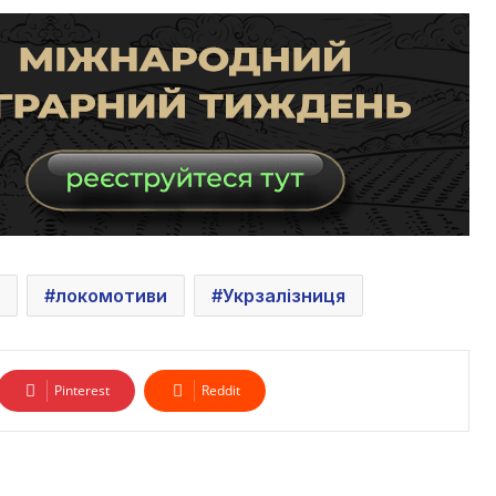
локомотиви
Укрзалізниця
Pinterest
Reddit