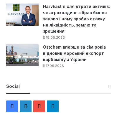
HarvEast після втрати активів:
як агрохолдинг зібрав бізнес
заново і чому зробив ставку
на ліквідність, землю та
зрошення
18.06.2026
Ostchem вперше за сім років
відновив морський експорт
карбаміду з України
17.06.2026
Social
F
L
Y
Т
a
i
o
е
c
n
u
л