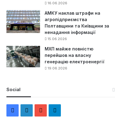
16.06.2026
АМКУ наклав штрафи на
агропідприємства
Полтавщини та Київщини за
ненадання інформації
15.06.2026
МХП майже повністю
перейшов на власну
генерацію електроенергії
19.06.2026
Social
F
L
Y
Т
a
i
o
е
c
n
u
л