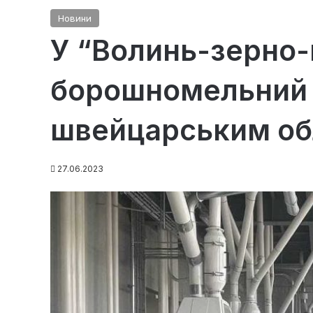
Новини
У “Волинь-зерно-
борошномельний 
швейцарським о
27.06.2023