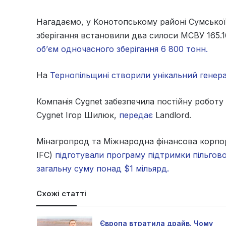
Нагадаємо, у Конотопському районі Сумської 
зберігання встановили два силоси МСВУ 165
об’єм одночасного зберігання 6 800 тонн.
На
Тернопільщині створили унікальний генера
Компанія Cygnet забезпечила постійну роботу
Cygnet Ігор Шилюк,
передає
Landlord.
Мінагропрод та Міжнародна фінансова корпорац
IFC)
підготували програму підтримки пільгово
загальну суму понад $1 мільярд.
Схожі статті
Європа втратила драйв. Чому