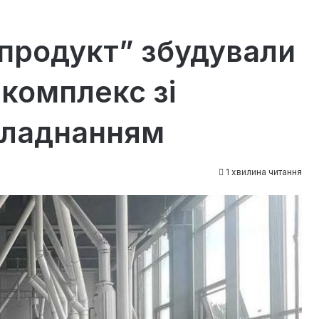
продукт” збудували
комплекс зі
бладнанням
1 хвилина читання