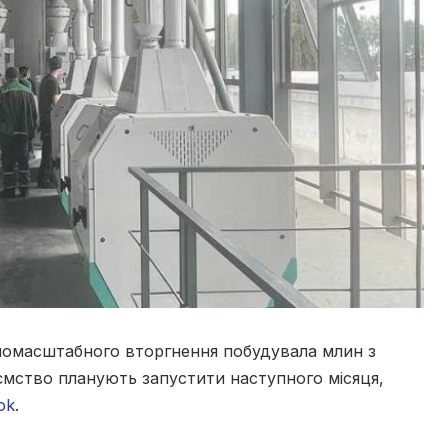
номасштабного вторгнення побудувала млин з
ємство планують запустити наступного місяця,
ok
.