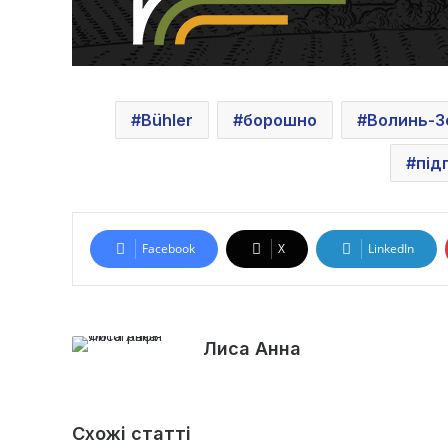
Bühler
борошно
Волинь-З
під
Facebook
X
LinkedIn
Лиса Анна
Схожі статті