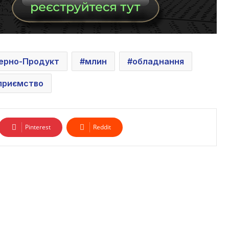
ерно-Продукт
млин
обладнання
приємство
Pinterest
Reddit