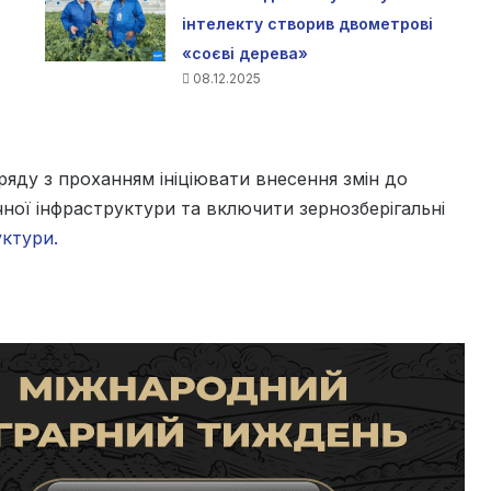
інтелекту створив двометрові
«соєві дерева»
08.12.2025
ряду з проханням ініціювати внесення змін до
ної інфраструктури та включити зернозберігальні
уктури.