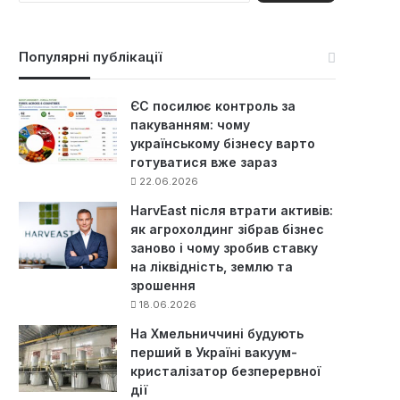
ш
у
к
Популярні публікації
:
ЄС посилює контроль за
пакуванням: чому
українському бізнесу варто
готуватися вже зараз
22.06.2026
HarvEast після втрати активів:
як агрохолдинг зібрав бізнес
заново і чому зробив ставку
на ліквідність, землю та
зрошення
18.06.2026
На Хмельниччині будують
перший в Україні вакуум-
кристалізатор безперервної
дії