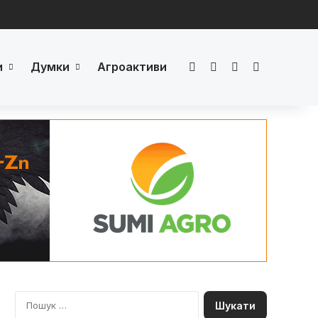
и
Думки
Агроактиви
Facebook
LinkedIn
YouTube
Телеграм
П
о