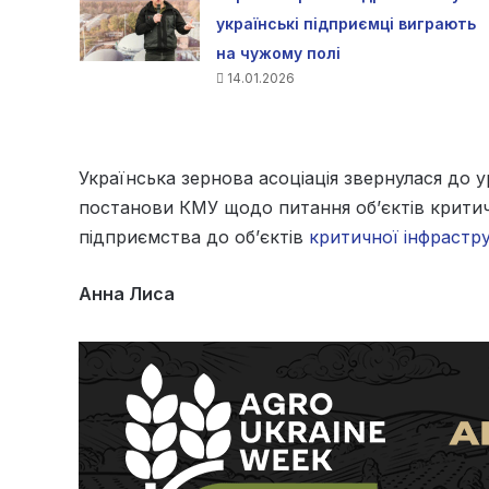
українські підприємці виграють
на чужому полі
14.01.2026
Українська зернова асоціація звернулася до у
постанови КМУ щодо питання об’єктів критич
підприємства до об’єктів
критичної інфрастр
Анна Лиса