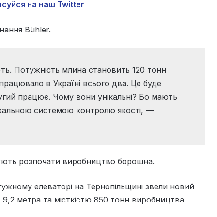
суйся на наш Twitter
ання Bühler.
ь. Потужність млина становить 120 тонн
працювало в Україні всього два. Це буде
угий працює. Чому вони унікальні? Бо мають
ікальною системою контролю якості, —
нують розпочати виробництво борошна.
тужному елеваторі на Тернопільщині звели новий
 9,2 метра та місткістю 850 тонн виробництва