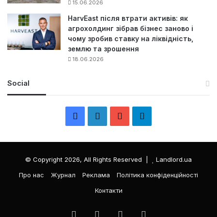
15.06.2026
HarvEast після втрати активів: як
агрохолдинг зібрав бізнес заново і
чому зробив ставку на ліквідність,
землю та зрошення
18.06.2026
Social
F
L
Y
Т
a
i
o
е
c
n
u
л
© Copyright 2026, All Rights Reserved |
Landlord.ua
e
k
T
е
Про нас
Журнал
Реклама
Політика конфіденційності
Контакти
b
e
u
г
o
d
b
р
Facebook
LinkedIn
YouTube
Телеграма