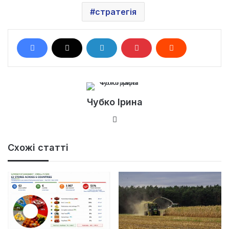
стратегія
Чубко Ірина
Ве
б-
са
Схожі статті
йт