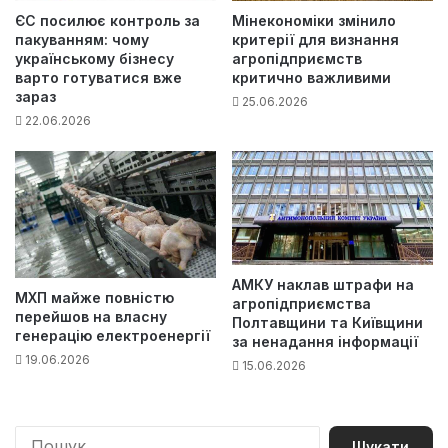
ЄС посилює контроль за
Мінекономіки змінило
пакуванням: чому
критерії для визнання
українському бізнесу
агропідприємств
варто готуватися вже
критично важливими
зараз
25.06.2026
22.06.2026
АМКУ наклав штрафи на
МХП майже повністю
агропідприємства
перейшов на власну
Полтавщини та Київщини
генерацію електроенергії
за ненадання інформації
19.06.2026
15.06.2026
П