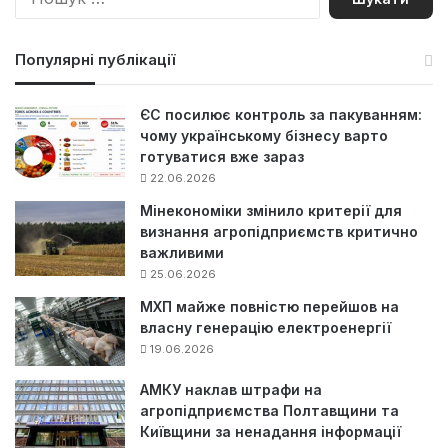
о
ш
у
Популярні публікації
к
:
ЄС посилює контроль за пакуванням:
чому українському бізнесу варто
готуватися вже зараз
22.06.2026
Мінекономіки змінило критерії для
визнання агропідприємств критично
важливими
25.06.2026
МХП майже повністю перейшов на
власну генерацію електроенергії
19.06.2026
АМКУ наклав штрафи на
агропідприємства Полтавщини та
Київщини за ненадання інформації