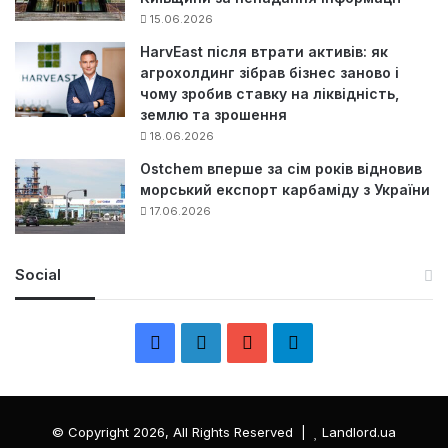
15.06.2026
HarvEast після втрати активів: як
агрохолдинг зібрав бізнес заново і
чому зробив ставку на ліквідність,
землю та зрошення
18.06.2026
Ostchem вперше за сім років відновив
морський експорт карбаміду з України
17.06.2026
Social
F
L
Y
Т
a
i
o
е
c
n
u
л
© Copyright 2026, All Rights Reserved |
Landlord.ua