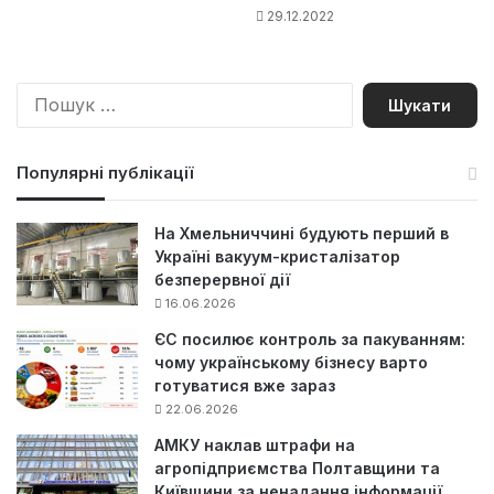
29.12.2022
П
о
ш
у
Популярні публікації
к
:
На Хмельниччині будують перший в
Україні вакуум-кристалізатор
безперервної дії
16.06.2026
ЄС посилює контроль за пакуванням:
чому українському бізнесу варто
готуватися вже зараз
22.06.2026
АМКУ наклав штрафи на
агропідприємства Полтавщини та
Київщини за ненадання інформації