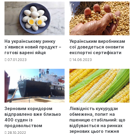
На українському ринку
Українським виробникам
з`явився новий продукт –
сої доведеться оновити
готові варені яйця
експортні сертифікати
07.01.2023
14.06.2023
Зерновим коридором
Ліквідність кукурудзи
відправлено вже близько
обмежена, попит на
400 суден із
пшеницю стабільний: що
продовольством
відбувається на ринках
зернових цього тижня
28.10.2022