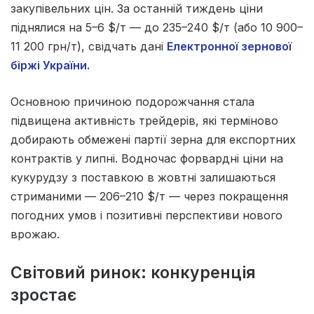
закупівельних цін. За останній тиждень ціни
піднялися на 5–6 $/т — до 235–240 $/т (або 10 900–
11 200 грн/т), свідчать дані
Електронної зернової
біржі України.
Основною причиною подорожчання стала
підвищена активність трейдерів, які терміново
добирають обмежені партії зерна для експортних
контрактів у липні. Водночас форвардні ціни на
кукурудзу з поставкою в жовтні залишаються
стриманими — 206–210 $/т — через покращення
погодних умов і позитивні перспективи нового
врожаю.
Світовий ринок: конкуренція
зростає