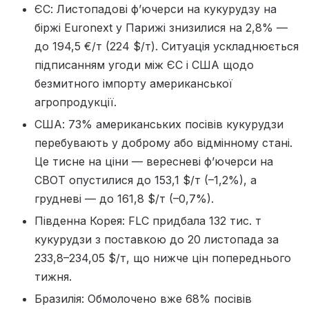
ЄС: Листопадові ф’ючерси на кукурудзу на
біржі Euronext у Парижі знизилися на 2,8% —
до 194,5 €/т (224 $/т). Ситуація ускладнюється
підписанням угоди між ЄС і США щодо
безмитного імпорту американської
агропродукції.
США: 73% американських посівів кукурудзи
перебувають у доброму або відмінному стані.
Це тисне на ціни — вересневі ф’ючерси на
CBOT опустилися до 153,1 $/т (–1,2%), а
грудневі — до 161,8 $/т (–0,7%).
Південна Корея: FLC придбала 132 тис. т
кукурудзи з поставкою до 20 листопада за
233,8–234,05 $/т, що нижче цін попереднього
тижня.
Бразилія: Обмолочено вже 68% посівів