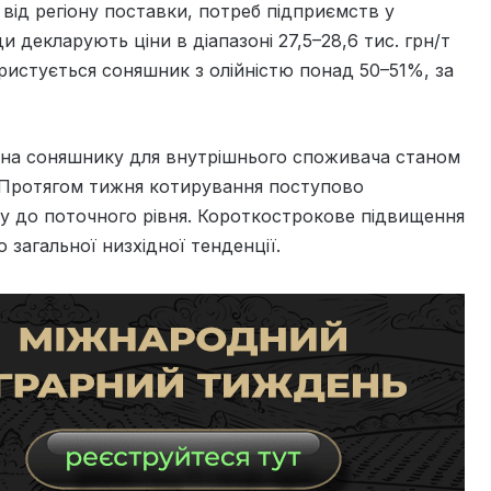
 від регіону поставки, потреб підприємств у
ди декларують ціни в діапазоні 27,5–28,6 тис. грн/т
ристується соняшник з олійністю понад 50–51%, за
іна соняшнику для внутрішнього споживача станом
. Протягом тижня котирування поступово
оду до поточного рівня. Короткострокове підвищення
 загальної низхідної тенденції.