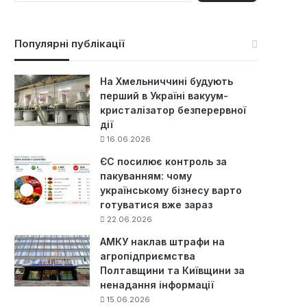
ш
у
к
Популярні публікації
:
На Хмельниччині будують
перший в Україні вакуум-
кристалізатор безперервної
дії
16.06.2026
ЄС посилює контроль за
пакуванням: чому
українському бізнесу варто
готуватися вже зараз
22.06.2026
АМКУ наклав штрафи на
агропідприємства
Полтавщини та Київщини за
ненадання інформації
15.06.2026