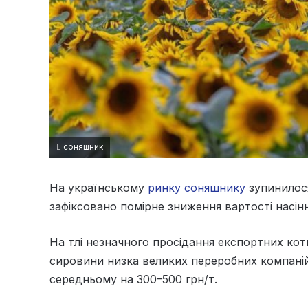
соняшник
На українському
ринку соняшнику
зупинилося
зафіксовано помірне зниження вартості насін
На тлі незначного просідання експортних кот
сировини низка великих переробних компаній 
середньому на 300–500 грн/т.