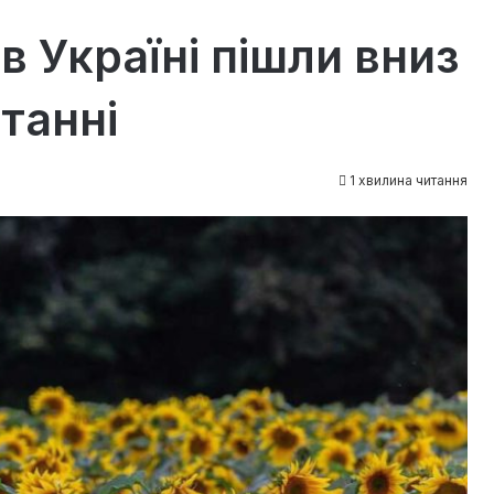
в Україні пішли вниз
станні
1 хвилина читання