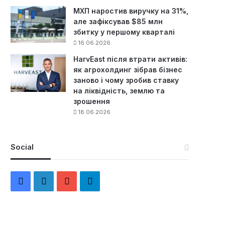
МХП наростив виручку на 31%,
але зафіксував $85 млн
збитку у першому кварталі
16.06.2026
HarvEast після втрати активів:
як агрохолдинг зібрав бізнес
заново і чому зробив ставку
на ліквідність, землю та
зрошення
18.06.2026
Social
F
L
Y
Т
a
i
o
е
c
n
u
л