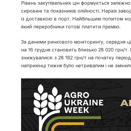
Рівень закупівельних цін формується залежно
сировині та показників олійності. Наразі заво
із доставкою в порт. Найбільшим попитом ко
який переробники готові платити премію.
За даними ринкового моніторингу, середня ц
на 16 грудня становить близько 28 020 грн/т
знижувалися: з 28 182 грн/т на початку пері
наприкінці тижня було нетривалим і не змінило