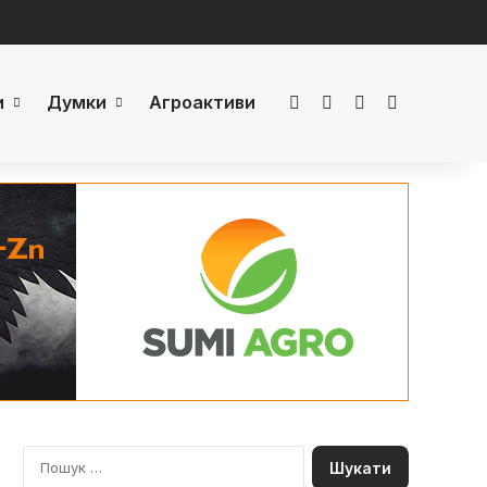
и
Думки
Агроактиви
Facebook
LinkedIn
YouTube
Телеграм
П
о