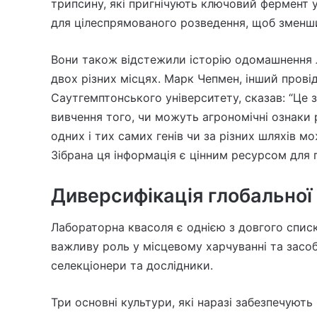
трипсину, які пригнічують ключовий фермент 
для цілеспрямованого розведення, щоб зменши
Вони також відстежили історію одомашнення л
двох різних місцях. Марк Чепмен, інший прові
Саутгемптонського університету, сказав: “Це 
вивчення того, чи можуть агрономічні ознаки
одних і тих самих генів чи за різних шляхів 
Зібрана ця інформація є цінним ресурсом для 
Диверсифікація глобальної
Лабораторна квасоля є однією з довгого списку
важливу роль у місцевому харчуванні та засоб
селекціонери та дослідники.
Три основні культури, які наразі забезпечують