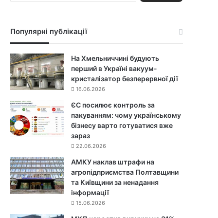
ш
у
к
Популярні публікації
:
На Хмельниччині будують
перший в Україні вакуум-
кристалізатор безперервної дії
16.06.2026
ЄС посилює контроль за
пакуванням: чому українському
бізнесу варто готуватися вже
зараз
22.06.2026
АМКУ наклав штрафи на
агропідприємства Полтавщини
та Київщини за ненадання
інформації
15.06.2026