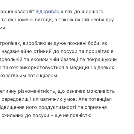
торної квасолі”
відкриває
шлях до ширшого
 та економічні вигоди, а також вкрай необхідну
ми.
тропіках, виробляючи дуже поживні боби, які
н надзвичайно стійкий до посухи та процвітає в
овольчій та економічній безпеці та покращуючи
ab також використовується в медицині в деяких
акологічним потенціалом.
етичну різноманітність, що означає можливість
х середовищ і кліматичних умов. Але потенціал
ідвищення його продуктивності та сприяння
схильних до посухи – ще не повністю