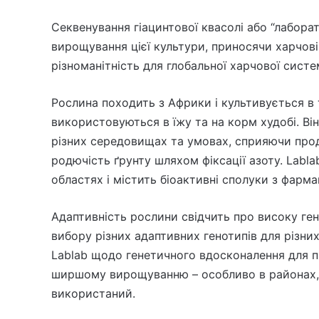
Секвенування гіацинтової квасолі або “лабора
вирощування цієї культури, приносячи харчові
різноманітність для глобальної харчової систе
Рослина походить з Африки і культивується в 
використовуються в їжу та на корм худобі. Ві
різних середовищах та умовах, сприяючи прод
родючість ґрунту шляхом фіксації азоту. Labl
областях і містить біоактивні сполуки з фарм
Адаптивність рослини свідчить про високу ген
вибору різних адаптивних генотипів для різни
Lablab щодо генетичного вдосконалення для п
ширшому вирощуванню – особливо в районах, 
використаний.