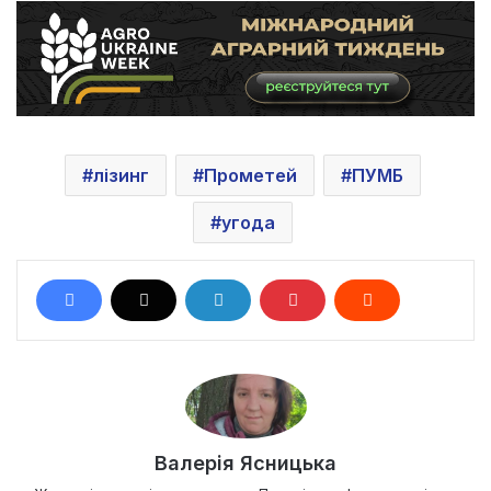
лізинг
Прометей
ПУМБ
угода
Валерія Ясницька