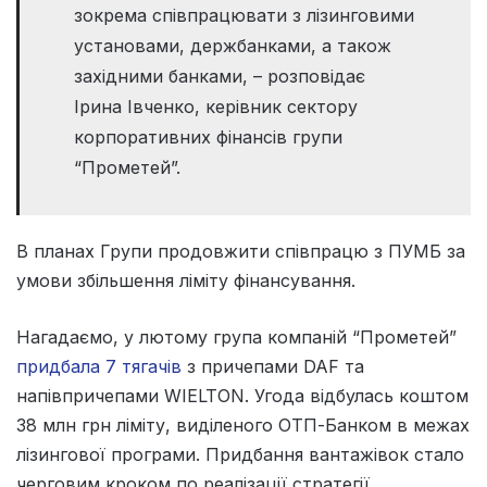
зокрема співпрацювати з лізинговими
установами, держбанками, а також
західними банками, – розповідає
Ірина Івченко, керівник сектору
корпоративних фінансів групи
“Прометей”.
В планах Групи продовжити співпрацю з ПУМБ за
умови збільшення ліміту фінансування.
Нагадаємо, у лютому група компаній “Прометей”
придбала 7 тягачів
з причепами DAF та
напівпричепами WIELTON. Угода відбулась коштом
38 млн грн ліміту, виділеного OTП-Банком в межах
лізингової програми. Придбання вантажівок стало
черговим кроком по реалізації стратегії