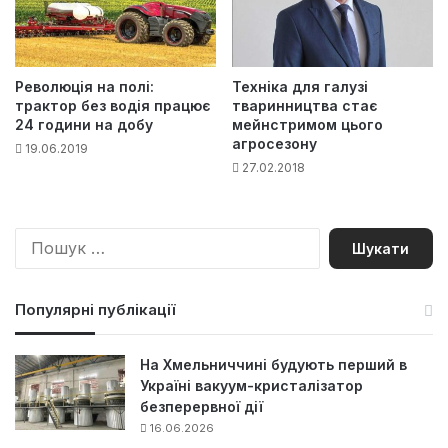
Революція на полі:
Техніка для галузі
трактор без водія працює
тваринництва стає
24 години на добу
мейнстримом цього
агросезону
19.06.2019
27.02.2018
П
о
ш
у
Популярні публікації
к
:
На Хмельниччині будують перший в
Україні вакуум-кристалізатор
безперервної дії
16.06.2026