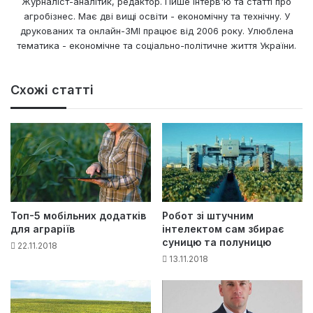
Журналіст-аналітик, редактор. Пише інтерв'ю та статті про
агробізнес. Має дві вищі освіти - економічну та технічну. У
друкованих та онлайн-ЗМІ працює від 2006 року. Улюблена
тематика - економічне та соціально-політичне життя України.
Схожі статті
Топ-5 мобільних додатків
Робот зі штучним
для аграріїв
інтелектом сам збирає
суницю та полуницю
22.11.2018
13.11.2018