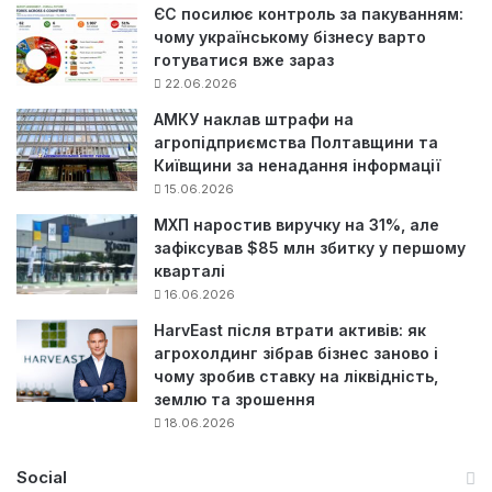
ЄС посилює контроль за пакуванням:
чому українському бізнесу варто
готуватися вже зараз
22.06.2026
АМКУ наклав штрафи на
агропідприємства Полтавщини та
Київщини за ненадання інформації
15.06.2026
МХП наростив виручку на 31%, але
зафіксував $85 млн збитку у першому
кварталі
16.06.2026
HarvEast після втрати активів: як
агрохолдинг зібрав бізнес заново і
чому зробив ставку на ліквідність,
землю та зрошення
18.06.2026
Social