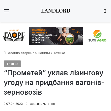
Меню
Ш
Головна сторінка
>
Новини
>
Техніка
Техніка
“Прометей” уклав лізингову
угоду на придбання вагонів-
зерновозів
07.04.2023
1 хвилина читання