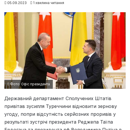
05.09.2023
1 хвилина читання
Фото: Офіс президента
Державний департамент Сполучених Штатів
привітав зусилля Туреччини відновити зернову
угоду, попри відсутність серйозних проривів у
результаті зустрічі президента Реджепа Таїпа
Ердогана та президента рф Володимира Путіна в