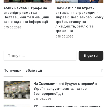
АМКУ наклав штрафи на
HarvEast після втрати
агропідприємства
активів: як агрохолдинг
Полтавщини та Київщини
зібрав бізнес заново і чому
за ненадання інформації
зробив ставку на
ліквідність, землю та
15.06.2026
зрошення
18.06.2026
П
о
ш
у
Популярні публікації
к
:
На Хмельниччині будують перший в
Україні вакуум-кристалізатор
безперервної дії
16.06.2026
ЄС посилює контроль за пакуванням: