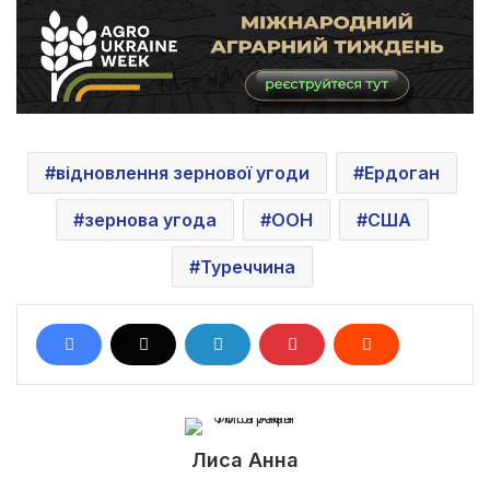
відновлення зернової угоди
Ердоган
зернова угода
ООН
США
Туреччина
Лиса Анна