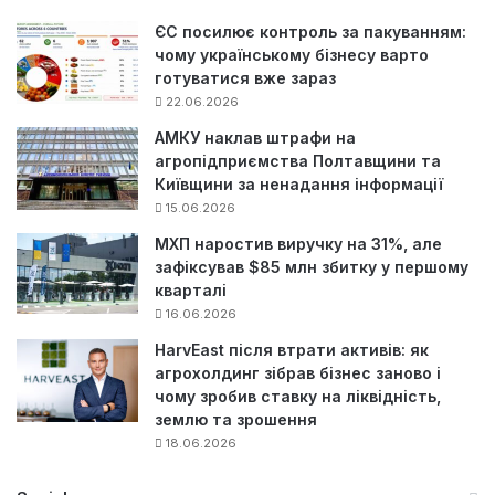
ЄС посилює контроль за пакуванням:
чому українському бізнесу варто
готуватися вже зараз
22.06.2026
АМКУ наклав штрафи на
агропідприємства Полтавщини та
Київщини за ненадання інформації
15.06.2026
МХП наростив виручку на 31%, але
зафіксував $85 млн збитку у першому
кварталі
16.06.2026
HarvEast після втрати активів: як
агрохолдинг зібрав бізнес заново і
чому зробив ставку на ліквідність,
землю та зрошення
18.06.2026