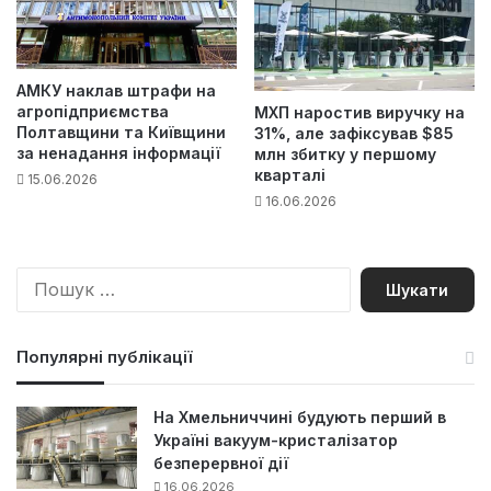
АМКУ наклав штрафи на
агропідприємства
МХП наростив виручку на
Полтавщини та Київщини
31%, але зафіксував $85
за ненадання інформації
млн збитку у першому
кварталі
15.06.2026
16.06.2026
П
о
ш
у
Популярні публікації
к
:
На Хмельниччині будують перший в
Україні вакуум-кристалізатор
безперервної дії
16.06.2026