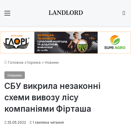
Меню
Ш
Головна сторінка
>
Новини
Новини
СБУ викрила незаконні
схеми вивозу лісу
компаніями Фірташа
25.05.2022
1 хвилина читання