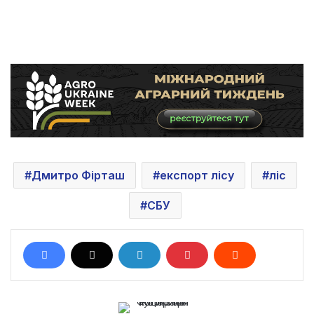
Дмитро Фірташ
експорт лісу
ліс
СБУ