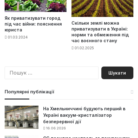
Як приватизувати город
Скільки землі можна
під час війни: пояснення
приватизувати в Україні:
юриста
норми та обмеження під
01.03.2024
час воєнного стану
01.02.2025
П
о
ш
у
Популярні публікації
к
:
На Хмельниччині будують перший в
Україні вакуум-кристалізатор
безперервної дії
16.06.2026