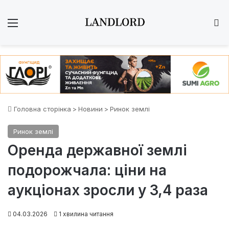
Меню
Ш
Головна сторінка
>
Новини
>
Ринок землі
Ринок землі
Оренда державної землі
подорожчала: ціни на
аукціонах зросли у 3,4 раза
04.03.2026
1 хвилина читання