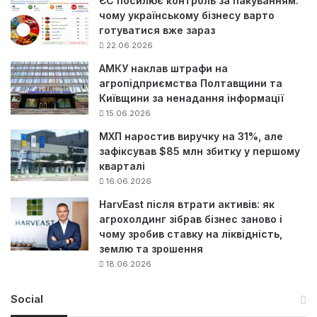
ЄС посилює контроль за пакуванням:
чому українському бізнесу варто
готуватися вже зараз
22.06.2026
АМКУ наклав штрафи на
агропідприємства Полтавщини та
Київщини за ненадання інформації
15.06.2026
МХП наростив виручку на 31%, але
зафіксував $85 млн збитку у першому
кварталі
16.06.2026
HarvEast після втрати активів: як
агрохолдинг зібрав бізнес заново і
чому зробив ставку на ліквідність,
землю та зрошення
18.06.2026
Social