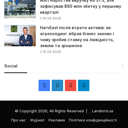
МХП наростив виручку на 31%, але
зафіксував $85 млн збитку у першому
кварталі
16.06.2026
HarvEast після втрати активів: як
агрохолдинг зібрав бізнес заново і
чому зробив ставку на ліквідність,
землю та зрошення
18.06.2026
Social
F
L
Y
Т
a
i
o
е
c
n
u
л
© Copyright 2026, All Rights Reserved |
Landlord.ua
e
k
T
е
Про нас
Журнал
Реклама
Політика конфіденційності