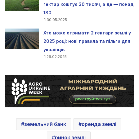
гектар коштує 30 тисяч, а де — понад
180
30.05.2025
Хто може отримати 2 гектари землі у
2025 році: нові правила та пільги для
українців
26.02.2025
земельний банк
оренда землі
ринок землі