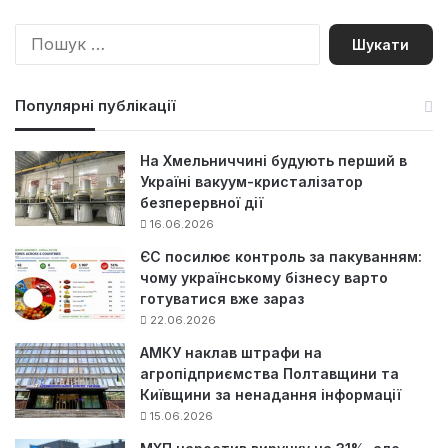
П
о
ш
у
Популярні публікації
к
:
На Хмельниччині будують перший в
Україні вакуум-кристалізатор
безперервної дії
16.06.2026
ЄС посилює контроль за пакуванням:
чому українському бізнесу варто
готуватися вже зараз
22.06.2026
АМКУ наклав штрафи на
агропідприємства Полтавщини та
Київщини за ненадання інформації
15.06.2026