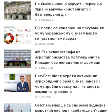
На Хмельниччині будують перший в
Україні вакуум-кристалізатор
безперервної дії
16.06.2026
ЄС посилює контроль за пакуванням:
чому українському бізнесу варто
готуватися вже зараз
22.06.2026
АМКУ наклав штрафи на
агропідприємства Полтавщини та
Київщини за ненадання інформації
15.06.2026
HarvEast після втрати активів: як
агрохолдинг зібрав бізнес заново і
чому зробив ставку на ліквідність,
землю та зрошення
18.06.2026
Ostchem вперше за сім років відновив
морський експорт карбаміду з України