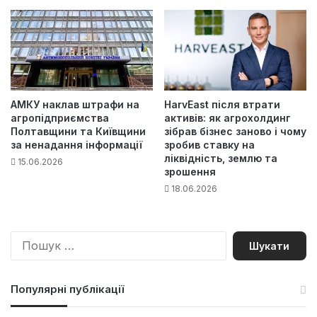
АМКУ наклав штрафи на
HarvEast після втрати
агропідприємства
активів: як агрохолдинг
Полтавщини та Київщини
зібрав бізнес заново і чому
за ненадання інформації
зробив ставку на
ліквідність, землю та
15.06.2026
зрошення
18.06.2026
П
о
ш
у
Популярні публікації
к
: