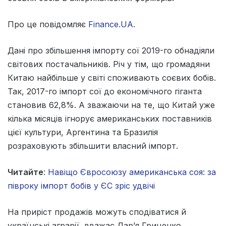
Про це повідомляє
Finance.UA
.
Дані про збільшення імпорту сої 2019-го обнадіяли
світових постачальників. Річ у тім, що громадяни
Китаю найбільше у світі споживають соєвих бобів.
Так, 2017-го імпорт сої до економічного гіганта
становив 62,8%. А зважаючи на те, що Китай уже
кілька місяців ігнорує американських поставників
цієї культури, Аргентина та Бразилія
розраховують збільшити власний імпорт.
Читайте
:
Навіщо Євросоюзу американська соя: за
півроку імпорт бобів у ЄС зріс удвічі
На приріст продажів можуть сподіватися й
українські аграрії, вважає Дар’я Гриценко,