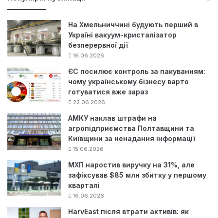
к
:
На Хмельниччині будують перший в
Україні вакуум-кристалізатор
безперервної дії
16.06.2026
ЄС посилює контроль за пакуванням:
чому українському бізнесу варто
готуватися вже зараз
22.06.2026
АМКУ наклав штрафи на
агропідприємства Полтавщини та
Київщини за ненадання інформації
15.06.2026
МХП наростив виручку на 31%, але
зафіксував $85 млн збитку у першому
кварталі
16.06.2026
HarvEast після втрати активів: як