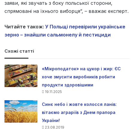
заяви, які звучать з боку польської сторони,
спрямовані на їхнього виборця”, – вважає експерт.
Читайте також:
У Польщі перевірили українське
зерно – знайшли сальмонелу й пестициди
Схожі статті
«Мікроподаток» на цукор і жир: ЄС
хоче змусити виробників робити
продукти здоровішими
19.11.2025
Синє небо і жовте колосся ланів:
вітаємо аграріїв з Днем прапора
України!
23.08.2019