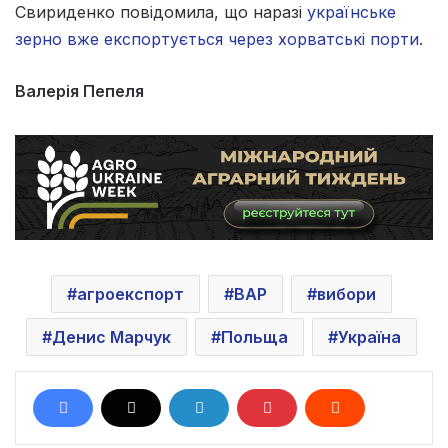
Свириденко повідомила, що наразі
українське
зерно вже експортується через хорватські порти.
Валерія Пепеля
агроекспорт
ВАР
вибори
Денис Марчук
Польща
Україна