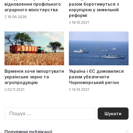
відновлення профільного
разом боротимуться з
аграрного міністерства
корупцією у земельній
реформі
19.06.2026
19.10.2021
Вірменія хоче імпортувати
Україна і ЄС домовилися
українське зерно та
разом убезпечити
агропродукцію
Чорноморський регіон
02.11.2021
14.10.2021
П
о
ш
у
Популярні публікації