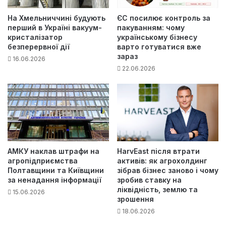
На Хмельниччині будують
ЄС посилює контроль за
перший в Україні вакуум-
пакуванням: чому
кристалізатор
українському бізнесу
безперервної дії
варто готуватися вже
зараз
16.06.2026
22.06.2026
АМКУ наклав штрафи на
HarvEast після втрати
агропідприємства
активів: як агрохолдинг
Полтавщини та Київщини
зібрав бізнес заново і чому
за ненадання інформації
зробив ставку на
ліквідність, землю та
15.06.2026
зрошення
18.06.2026