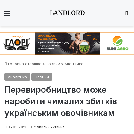
Меню
Ш
Головна сторінка
>
Новини
>
Аналітика
Аналітика
Новини
Перевиробництво може
наробити чималих збитків
українським овочівникам
05.09.2023
2 хвилин читання