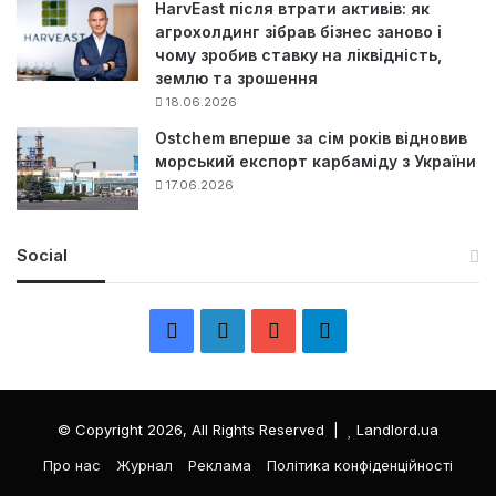
HarvEast після втрати активів: як
агрохолдинг зібрав бізнес заново і
чому зробив ставку на ліквідність,
землю та зрошення
18.06.2026
Ostchem вперше за сім років відновив
морський експорт карбаміду з України
17.06.2026
Social
F
L
Y
Т
a
i
o
е
c
n
u
л
© Copyright 2026, All Rights Reserved |
Landlord.ua
e
k
T
е
Про нас
Журнал
Реклама
Політика конфіденційності