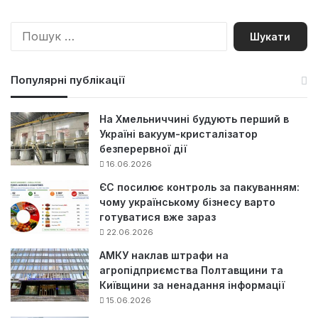
П
о
ш
у
Популярні публікації
к
:
На Хмельниччині будують перший в
Україні вакуум-кристалізатор
безперервної дії
16.06.2026
ЄС посилює контроль за пакуванням:
чому українському бізнесу варто
готуватися вже зараз
22.06.2026
АМКУ наклав штрафи на
агропідприємства Полтавщини та
Київщини за ненадання інформації
15.06.2026