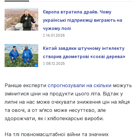
Європа втратила драйв. Чому
українські підприємці виграють на
чужому полі
14.01.2026
Китай завдяки штучному інтелекту
створив двометрові «соєві дерева»
08.12.2025
Раніше експерти
спрогнозували на скільки
можуть
змінитися ціни на продукти цього літа. Відтак у
липні на нас може очікувати зниження цін на яйця
та овочі, а от м’ясо може несуттєво, але
здорожчати, як і хлібопекарські вироби.
На тлі повномасштабної війни та значних