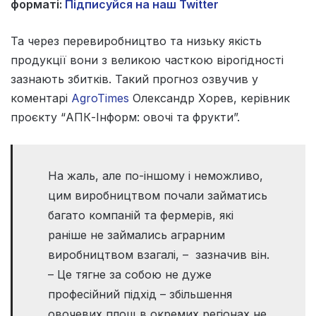
форматі:
Підписуйся на наш Twitter
Та через перевиробництво та низьку якість
продукції вони з великою часткою вірогідності
зазнають збитків. Такий прогноз озвучив у
коментарі
AgroTimes
Олександр Хорев, керівник
проєкту “АПК-Інформ: овочі та фрукти”.
На жаль, але по-іншому і неможливо,
цим виробництвом почали займатись
багато компаній та фермерів, які
раніше не займались аграрним
виробництвом взагалі, – зазначив він.
– Це тягне за собою не дуже
професійний підхід – збільшення
овочевих площ в окремих регіонах не