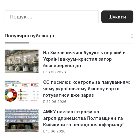
П
о
ш
у
Популярні публікації
к
:
На Хмельниччині будують перший в
Україні вакуум-кристалізатор
безперервної дії
16.06.2026
ЄС посилює контроль за пакуванням:
чому українському бізнесу варто
готуватися вже зараз
22.06.2026
АМКУ наклав штрафи на
агропідприємства Полтавщини та
Київщини за ненадання інформації
15.06.2026