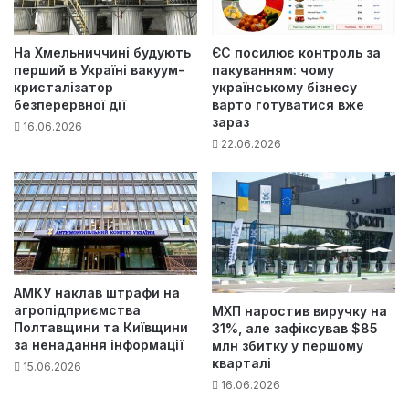
На Хмельниччині будують
ЄС посилює контроль за
перший в Україні вакуум-
пакуванням: чому
кристалізатор
українському бізнесу
безперервної дії
варто готуватися вже
зараз
16.06.2026
22.06.2026
АМКУ наклав штрафи на
агропідприємства
МХП наростив виручку на
Полтавщини та Київщини
31%, але зафіксував $85
за ненадання інформації
млн збитку у першому
кварталі
15.06.2026
16.06.2026