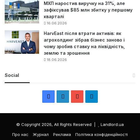
МХП наростив виручку на 31%, але
зафіксував $85 млн збитку у першому
кварталі
16.06.2026
HarvEast після втрати активів: як
агрохолдинг зібрав бізнес заново і
чому зробив ставку на ліквідність,
землю та зрошення
18.06.2026
Social
F
L
Y
Т
a
i
o
е
c
n
u
л
© Copyright 2026, All Rights Reserved |
Landlord.ua
e
k
T
е
Про нас
Журнал
Реклама
Політика конфіденційності