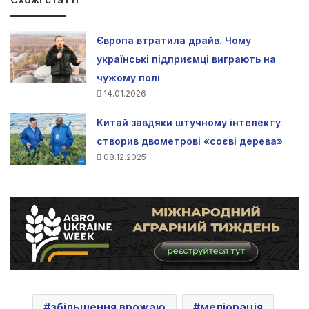
Європа втратила драйв. Чому
українські підприємці виграють на
чужому полі
14.01.2026
Китай завдяки штучному інтелекту
створив двометрові «соєві дерева»
08.12.2025
збільшення врожаю
меліорація