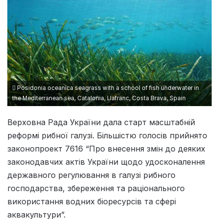
Posidonia oceanica seagrass with a school of fish underwater in
the Mediterranean sea, Catalonia, Llafranc, Costa Brava, Spain
Верховна Рада України дала старт масштабній
реформі рибної галузі. Більшістю голосів прийнято
законопроект 7616 “Про внесення змін до деяких
законодавчих актів України щодо удосконалення
державного регулювання в галузі рибного
господарства, збереження та раціонального
використання водних біоресурсів та сфері
аквакультури”.