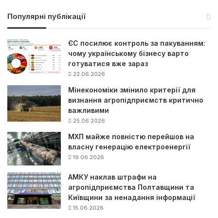
ш
у
Популярні публікації
к
:
ЄС посилює контроль за пакуванням:
чому українському бізнесу варто
готуватися вже зараз
22.06.2026
Мінекономіки змінило критерії для
визнання агропідприємств критично
важливими
25.06.2026
МХП майже повністю перейшов на
власну генерацію електроенергії
19.06.2026
АМКУ наклав штрафи на
агропідприємства Полтавщини та
Київщини за ненадання інформації
15.06.2026