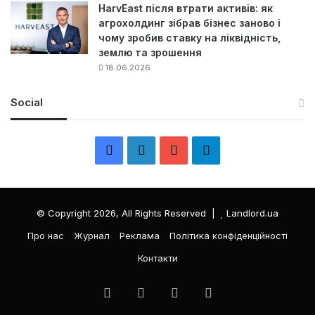
HarvEast після втрати активів: як
агрохолдинг зібрав бізнес заново і
чому зробив ставку на ліквідність,
землю та зрошення
18.06.2026
Social
F
L
Y
Т
a
i
o
е
c
n
u
л
© Copyright 2026, All Rights Reserved |
Landlord.ua
e
k
T
е
Про нас
Журнал
Реклама
Політика конфіденційності
Контакти
b
e
u
г
o
d
b
р
Facebook
LinkedIn
YouTube
Телеграма