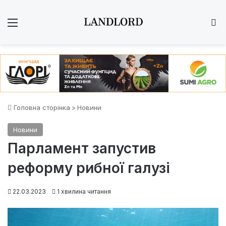
Меню
Ш
Головна сторінка
>
Новини
Новини
Парламент запустив
реформу рибної галузі
22.03.2023
1 хвилина читання