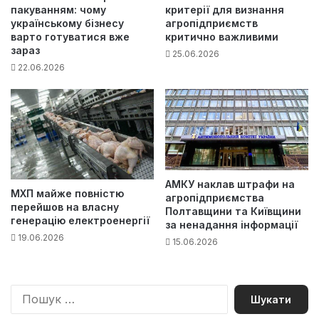
пакуванням: чому
критерії для визнання
українському бізнесу
агропідприємств
варто готуватися вже
критично важливими
зараз
25.06.2026
22.06.2026
АМКУ наклав штрафи на
МХП майже повністю
агропідприємства
перейшов на власну
Полтавщини та Київщини
генерацію електроенергії
за ненадання інформації
19.06.2026
15.06.2026
П
о