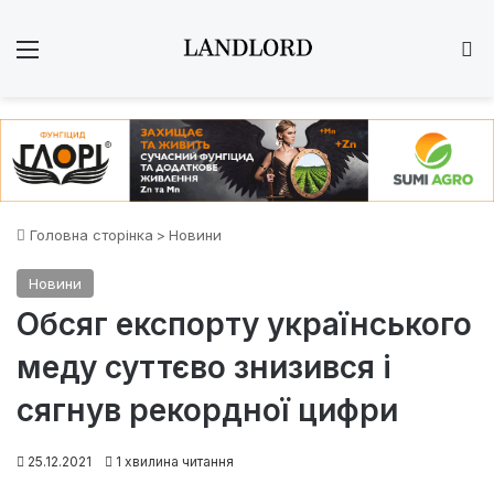
Меню
Ш
Головна сторінка
>
Новини
Новини
Обсяг експорту українського
меду суттєво знизився і
сягнув рекордної цифри
25.12.2021
1 хвилина читання