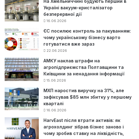
На Хмельниччині будують перший в
Україні вакуум-кристалізатор
безперервної дії
16.06.2026
ЄС посилює контроль за пакуванням:
чому українському бізнесу варто
готуватися вже зараз
22.06.2026
АМКУ наклав штрафи на
агропідприємства Полтавщини та
Київщини за ненадання інформації
15.06.2026
МХП наростив виручку на 31%, але
зафіксував $85 млн збитку у першому
кварталі
16.06.2026
HarvEast після втрати активів: як
агрохолдинг зібрав бізнес заново і
чому зробив ставку на ліквідність,