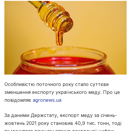
Особливістю поточного року стало суттєве
зменшення експорту українського меду. Про це
повідомляє
agronews.ua
За даними Держстату, експорт меду за січень-
жовтень 2021 року становив 40,9 тис. тонн, тоді
як минулого року він сягнув рекордної цифри —