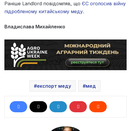
Раніше Landlord повідомляв, що
ЄС оголосив війну
підробленому китайському меду.
Владислава Михайленко
експорт меду
мед