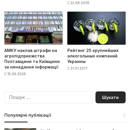
22.06.2026
АМКУ наклав штрафи на
Рейтинг 25 крупнейших
агропідприємства
алкогольных компаний
Полтавщини та Київщини
Украины
за ненадання інформації
31.01.2017
15.06.2026
П
о
ш
у
Популярні публікації
к
: