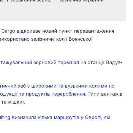
P Cargo
відкриває
новий пункт перевантаження
використано залізничні колії Воянської
тажувальний зерновий термінал
на станції Вадул-
тичний хаб з широкими та вузькими коліями по
одукції та продуктів перероблення.
Типи вантажів
та мішки).
lting визначила кілька маршрутів у Європі, які