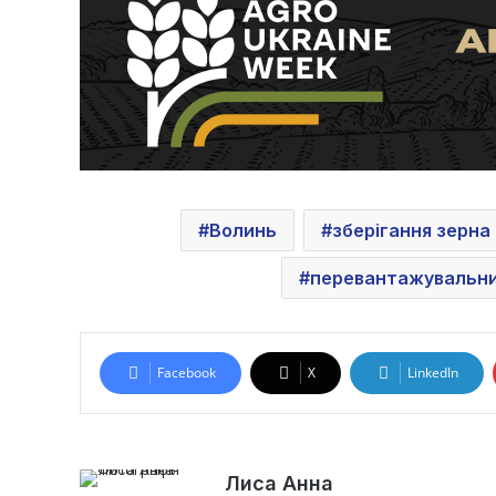
Волинь
зберігання зерна
перевантажувальни
Facebook
X
LinkedIn
Лиса Анна