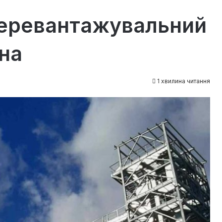
перевантажувальний
на
1 хвилина читання