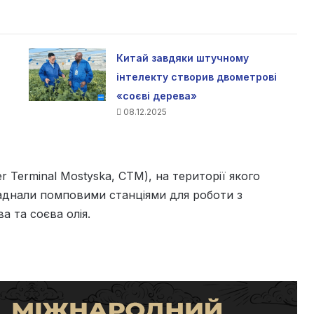
Китай завдяки штучному
інтелекту створив двометрові
«соєві дерева»
08.12.2025
 Terminal Mostyska, CTM), на території якого
днали помповими станціями для роботи з
 та соєва олія.