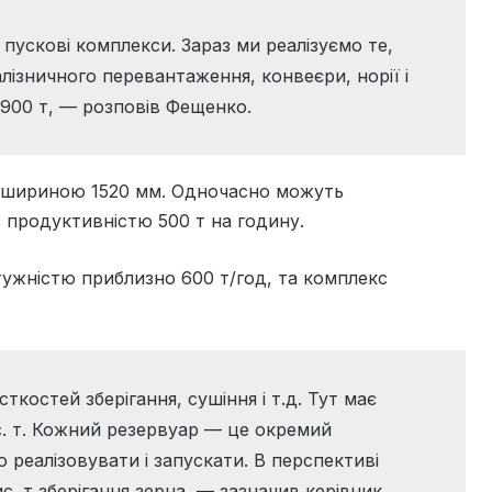
 пускові комплекси. Зараз ми реалізуємо те,
лізничного перевантаження, конвеєри, норії і
 900 т, — розповів Фещенко.
ї шириною 1520 мм. Одночасно можуть
продуктивністю 500 т на годину.
тужністю приблизно 600 т/год, та комплекс
костей зберігання, сушіння і т.д. Тут має
ис. т. Кожний резервуар — це окремий
реалізовувати і запускати. В перспективі
с. т зберігання зерна, — зазначив керівник