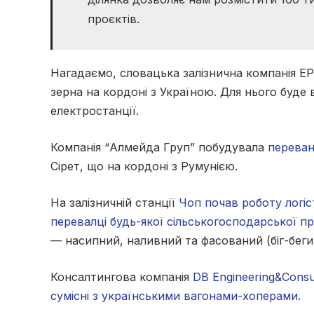
проєктів.
Нагадаємо, словацька залізнична компанія E
зерна на кордоні з Україною. Для нього буде 
електростанції.
Компанія “Алмейда Груп” побудувала
переван
Сірет, що на кордоні з Румунією.
На залізничній станції
Чоп почав роботу логіс
перевалці будь-якої сільськогосподарської пр
— насипний, наливний та фасований (біг-беги 
Консалтингова компанія
DB Engineering&Consu
сумісні з українськими вагонами-хоперами.