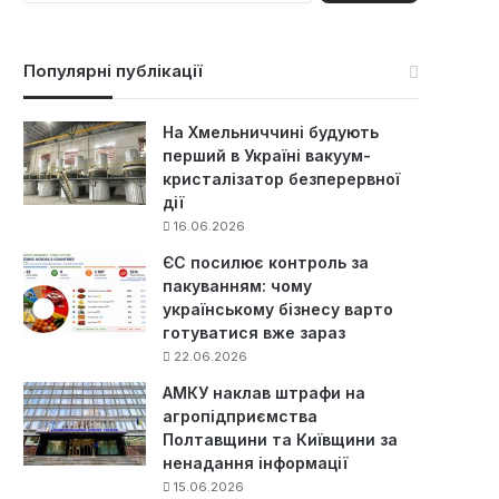
ш
у
к
Популярні публікації
:
На Хмельниччині будують
перший в Україні вакуум-
кристалізатор безперервної
дії
16.06.2026
ЄС посилює контроль за
пакуванням: чому
українському бізнесу варто
готуватися вже зараз
22.06.2026
АМКУ наклав штрафи на
агропідприємства
Полтавщини та Київщини за
ненадання інформації
15.06.2026