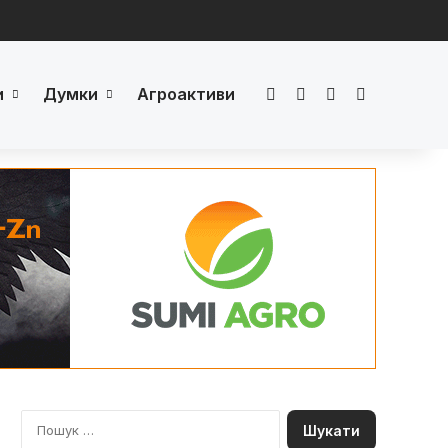
и
Думки
Агроактиви
Facebook
LinkedIn
YouTube
Телеграм
П
о