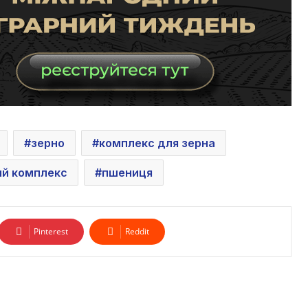
зерно
комплекс для зерна
й комплекс
пшениця
Pinterest
Reddit