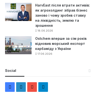
HarvEast після втрати активів:
як агрохолдинг зібрав бізнес
заново і чому зробив ставку
на ліквідність, землю та
зрошення
18.06.2026
Ostchem вперше за сім років
відновив морський експорт
карбаміду з України
17.06.2026
Social
F
L
Y
Т
a
i
o
е
c
n
u
л