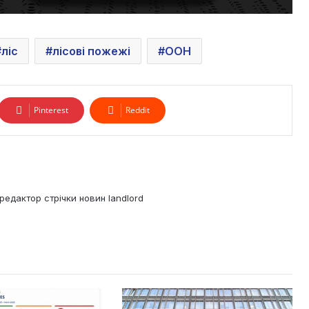
ліс
лісові пожежі
ООН
Pinterest
Reddit
редактор стрічки новин landlord