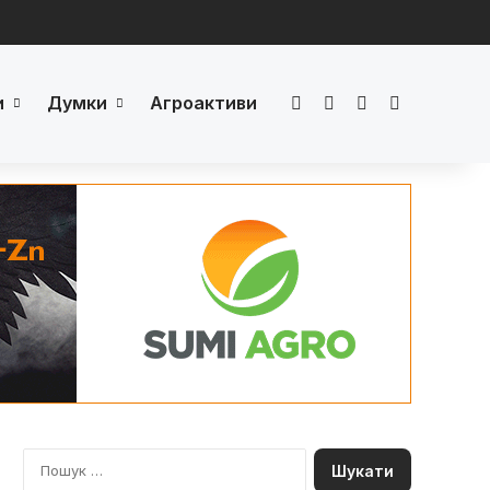
и
Думки
Агроактиви
Facebook
LinkedIn
YouTube
Телеграм
П
о