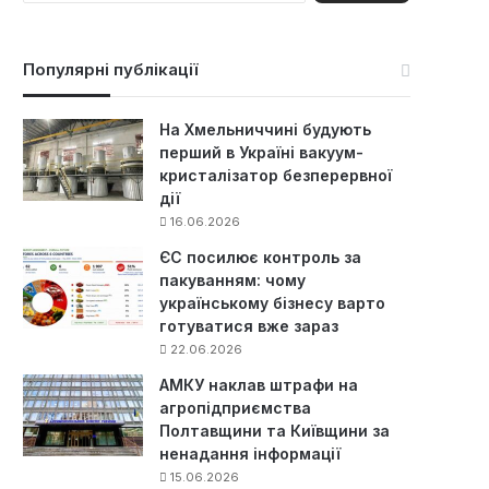
ш
у
к
Популярні публікації
:
На Хмельниччині будують
перший в Україні вакуум-
кристалізатор безперервної
дії
16.06.2026
ЄС посилює контроль за
пакуванням: чому
українському бізнесу варто
готуватися вже зараз
22.06.2026
АМКУ наклав штрафи на
агропідприємства
Полтавщини та Київщини за
ненадання інформації
15.06.2026