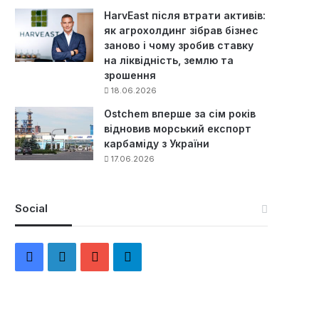
HarvEast після втрати активів:
як агрохолдинг зібрав бізнес
заново і чому зробив ставку
на ліквідність, землю та
зрошення
18.06.2026
Ostchem вперше за сім років
відновив морський експорт
карбаміду з України
17.06.2026
Social
F
L
Y
Т
a
i
o
е
c
n
u
л