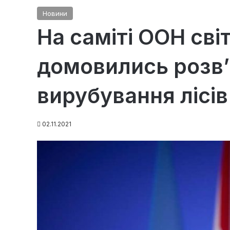
Новини
На саміті ООН світ
домовились розв
вирубування лісів
02.11.2021