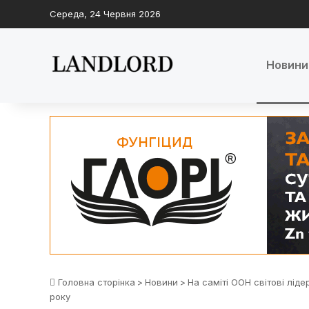
Середа, 24 Червня 2026
Новини
Головна сторінка
>
Новини
>
На саміті ООН світові лід
року