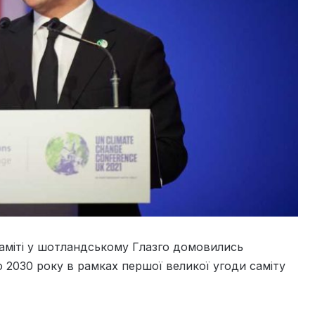
саміті у шотландському Глазго домовились
о 2030 року в рамках першої великої угоди саміту