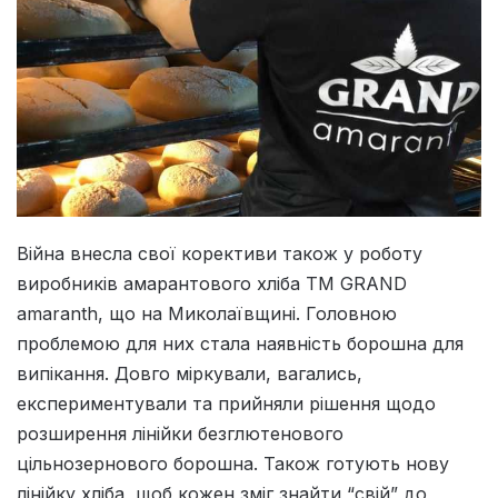
Війна внесла свої корективи також у роботу
виробників амарантового хліба ТМ GRAND
amaranth, що на Миколаївщині. Головною
проблемою для них стала наявність борошна для
випікання. Довго міркували, вагались,
експериментували та прийняли рішення щодо
розширення лінійки безглютенового
цільнозернового борошна. Також готують нову
лінійку хліба, щоб кожен зміг знайти “свій” до