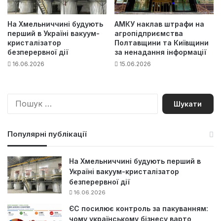
На Хмельниччині будують
АМКУ наклав штрафи на
перший в Україні вакуум-
агропідприємства
кристалізатор
Полтавщини та Київщини
безперервної дії
за ненадання інформації
16.06.2026
15.06.2026
П
о
ш
у
Популярні публікації
к
:
На Хмельниччині будують перший в
Україні вакуум-кристалізатор
безперервної дії
16.06.2026
ЄС посилює контроль за пакуванням:
чому українському бізнесу варто