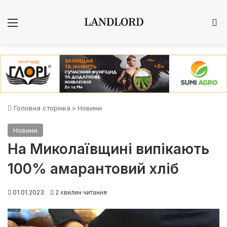
Меню
Ш
Головна сторінка
>
Новини
Новини
На Миколаївщині випікають
100% амарантовий хліб
01.01.2023
2 хвилин читання