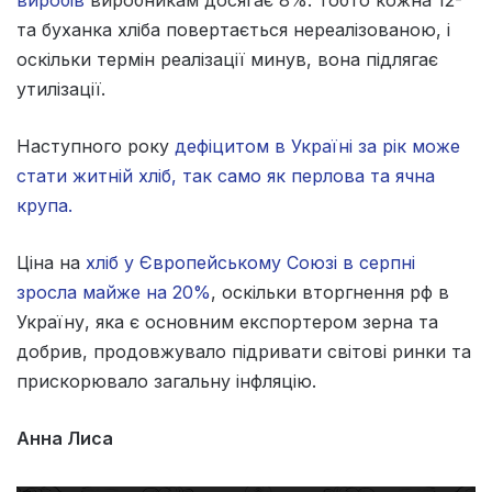
виробів
виробникам досягає 8%. Тобто кожна 12-
та буханка хліба повертається нереалізованою, і
оскільки термін реалізації минув, вона підлягає
утилізації.
Наступного року
дефіцитом в Україні за рік може
стати житній хліб, так само як перлова та ячна
крупа.
Ціна на
хліб у Європейському Союзі в серпні
зросла майже на 20%
, оскільки вторгнення рф в
Україну, яка є основним експортером зерна та
добрив, продовжувало підривати світові ринки та
прискорювало загальну інфляцію.
Анна Лиса