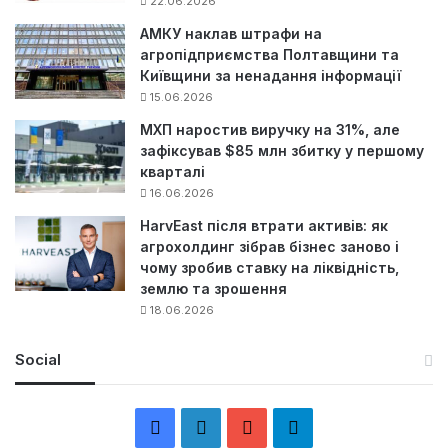
22.06.2026
АМКУ наклав штрафи на
агропідприємства Полтавщини та
Київщини за ненадання інформації
15.06.2026
МХП наростив виручку на 31%, але
зафіксував $85 млн збитку у першому
кварталі
16.06.2026
HarvEast після втрати активів: як
агрохолдинг зібрав бізнес заново і
чому зробив ставку на ліквідність,
землю та зрошення
18.06.2026
Social
F
L
Y
Т