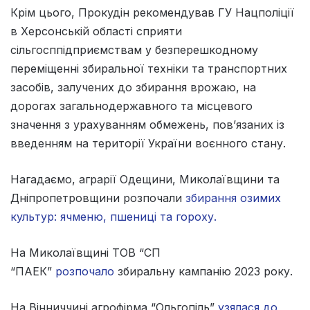
Крім цього, Прокудін рекомендував ГУ Нацполіції
в Херсонській області сприяти
сільгосппідприємствам у безперешкодному
переміщенні збиральної техніки та транспортних
засобів, залучених до збирання врожаю, на
дорогах загальнодержавного та місцевого
значення з урахуванням обмежень, пов’язаних із
введенням на території України воєнного стану.
Нагадаємо, аграрії Одещини, Миколаївщини та
Дніпропетровщини розпочали
збирання озимих
культур: ячменю, пшениці та гороху.
На Миколаївщині ТОВ “СП
“ПАЕК”
розпочало
збиральну кампанію 2023 року.
На Вінниччині агрофірма “Ольгопіль”
узялася до