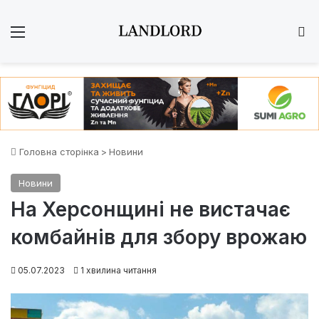
Меню
Ш
Головна сторінка
>
Новини
Новини
На Херсонщині не вистачає
комбайнів для збору врожаю
05.07.2023
1 хвилина читання