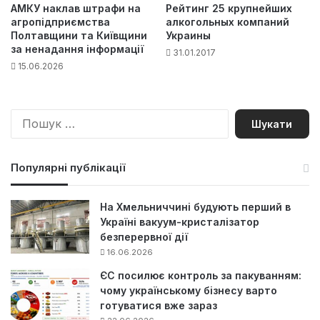
АМКУ наклав штрафи на
Рейтинг 25 крупнейших
агропідприємства
алкогольных компаний
Полтавщини та Київщини
Украины
за ненадання інформації
31.01.2017
15.06.2026
П
о
ш
у
Популярні публікації
к
:
На Хмельниччині будують перший в
Україні вакуум-кристалізатор
безперервної дії
16.06.2026
ЄС посилює контроль за пакуванням:
чому українському бізнесу варто
готуватися вже зараз