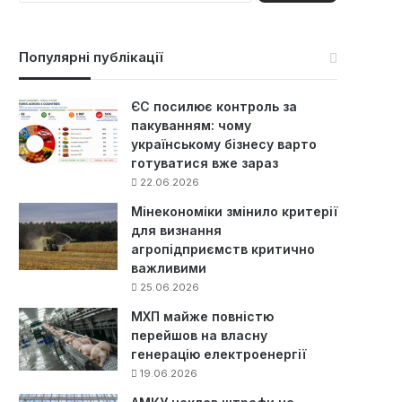
ш
у
к
Популярні публікації
:
ЄС посилює контроль за
пакуванням: чому
українському бізнесу варто
готуватися вже зараз
22.06.2026
Мінекономіки змінило критерії
для визнання
агропідприємств критично
важливими
25.06.2026
МХП майже повністю
перейшов на власну
генерацію електроенергії
19.06.2026