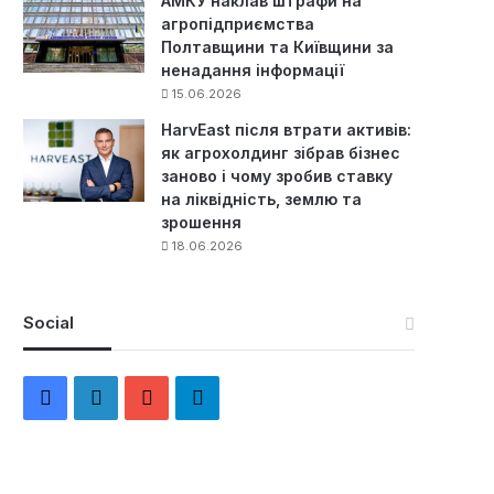
АМКУ наклав штрафи на
агропідприємства
Полтавщини та Київщини за
ненадання інформації
15.06.2026
HarvEast після втрати активів:
як агрохолдинг зібрав бізнес
заново і чому зробив ставку
на ліквідність, землю та
зрошення
18.06.2026
Social
F
L
Y
Т
a
i
o
е
c
n
u
л