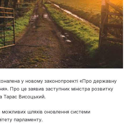
коналена у новому законопроекті «Про державну
я». Про це заявив заступник міністра розвитку
ва Тарас Висоцький.
я можливих шляхів оновлення системи
мітету парламенту.