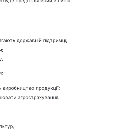
й буде представлений в липні.
ягають державній підтримці;
и;
у.
и:
ь виробництво продукції;
снювати агрострахування.
льтур;