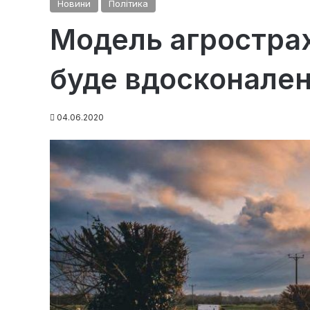
Новини
Політика
Модель агрострах
буде вдосконале
04.06.2020