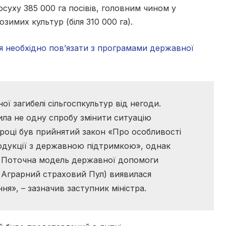
суху 385 000 га посівів, головним чином у
зимих культур (біля 310 000 га).
ня необхідно пов’язати з програмами державної
ї загибелі сільгоспкультур від негоди.
ила не одну спробу змінити ситуацію
 році був прийнятий закон «Про особливості
одукції з державною підтримкою», однак
. Поточна модель державної допомоги
 Аграрний страховий Пул) виявилася
я», – зазначив заступник міністра.