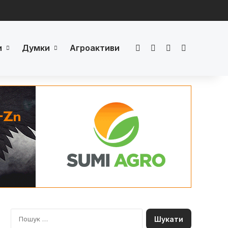
и
Думки
Агроактиви
Facebook
LinkedIn
YouTube
Телеграм
П
о