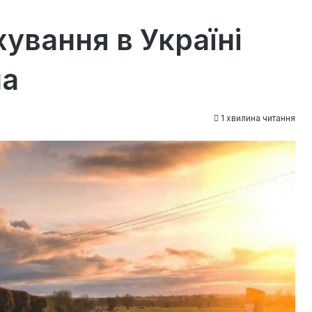
ування в Україні
на
1 хвилина читання