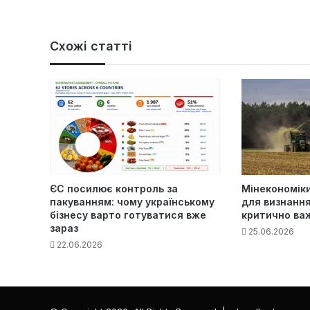
б-
са
йт
Схожі статті
ЄС посилює контроль за
Мінекономіки
пакуванням: чому українському
для визнанн
бізнесу варто готуватися вже
критично ва
зараз
25.06.2026
22.06.2026