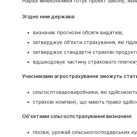
Наразі мінекономіки готує проект закону, яки
Згідно ним держава:
визначає прогнозні обсяги видатків;
затверджує об’єкти страхування, які підл
затверджує стандартні страхові продукт
відшкодовує частину страхового платеж
Учасниками агрострахування зможуть стат
сільгосптоваровиробники, які здійснюют
страхові компанії, що мають право здій
Об’єктами сільгоспстрахування визначені:
посіви, урожай сільськогосподарських ку