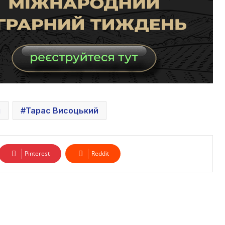
я
Тарас Висоцький
Pinterest
Reddit