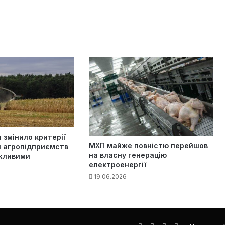
 змінило критерії
МХП майже повністю перейшов
я агропідприємств
на власну генерацію
жливими
електроенергії
19.06.2026