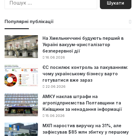
о
ш
у
Популярні публікації
к
:
На Хмельниччині будують перший в
Україні вакуум-кристалізатор
безперервної дії
16.06.2026
ЄС посилює контроль за пакуванням:
чому українському бізнесу варто
готуватися вже зараз
22.06.2026
АМКУ наклав штрафи на
агропідприємства Полтавщини та
Київщини за ненадання інформації
15.06.2026
МХП наростив виручку на 31%, але
зафіксував $85 млн збитку у першому