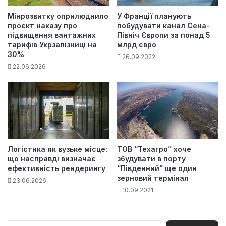
Мінрозвитку оприлюднило
У Франції планують
проєкт наказу про
побудувати канал Сена-
підвищення вантажних
Північ Європи за понад 5
тарифів Укрзалізниці на
млрд євро
30%
26.09.2022
22.06.2026
Логістика як вузьке місце:
ТОВ “Техагро” хоче
що насправді визначає
збудувати в порту
ефективність рендерингу
“Південний” ще один
зерновий термінал
23.06.2026
10.09.2021
П