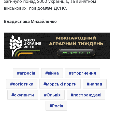
загинуло понад 2000 українців, за винятком
військових, повідомляє ДСНС.
Владислава Михайленко
агресія
війна
вторгнення
логістика
морські порти
напад
окупанти
Ольвія
постраждалі
Росія