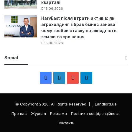
кварталі
16.06.2026
HarvEast після втрати активів: як
агрохолдинг зібрав бізнес заново і
чому зробив ставку на ліквідність,
землю та зрошення
18.06.2026
Social
F
L
Y
Т
a
i
o
е
c
n
u
л
© Copyright 2026, All Rights Reserved |
Landlord.ua
e
k
T
е
Про нас
Журнал
Реклама
Політика конфіденційності
Контакти
b
e
u
г