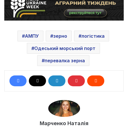
АМПУ
зерно
логістика
Одеський морський порт
перевалка зерна
Марченко Наталія