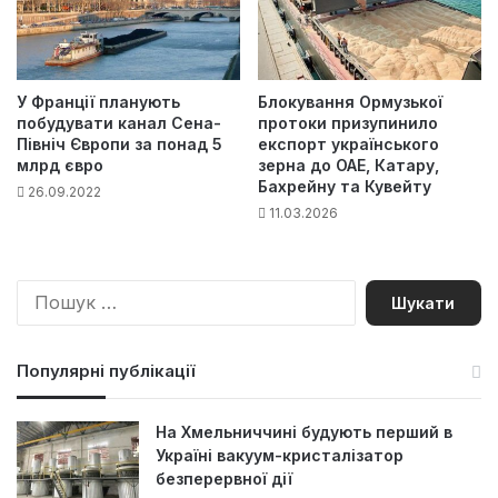
У Франції планують
Блокування Ормузької
побудувати канал Сена-
протоки призупинило
Північ Європи за понад 5
експорт українського
млрд євро
зерна до ОАЕ, Катару,
Бахрейну та Кувейту
26.09.2022
11.03.2026
П
о
ш
у
Популярні публікації
к
:
На Хмельниччині будують перший в
Україні вакуум-кристалізатор
безперервної дії