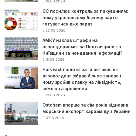
16.06.2026
ЄС посилює контроль за пакуванням:
чому українському бізнесу варто
готуватися вже зараз
22.06.2026
АМКУ наклав штрафи на
агропідприємства Полтавщини та
Київщини за ненадання інформації
15.06.2026
HarvEast після втрати активів: як
агрохолдинг зібрав бізнес заново і
чому зробив ставку на ліквідність,
землю та зрошення
18.06.2026
Ostchem вперше за сім років відновив
морський експорт карбаміду з України
17.06.2026