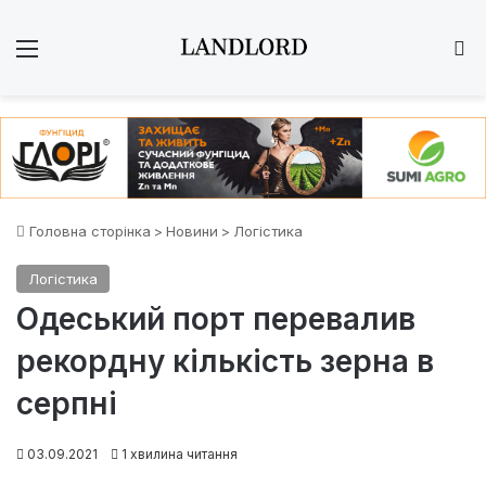
Меню
Ш
Головна сторінка
>
Новини
>
Логістика
Логістика
Одеський порт перевалив
рекордну кількість зерна в
серпні
03.09.2021
1 хвилина читання