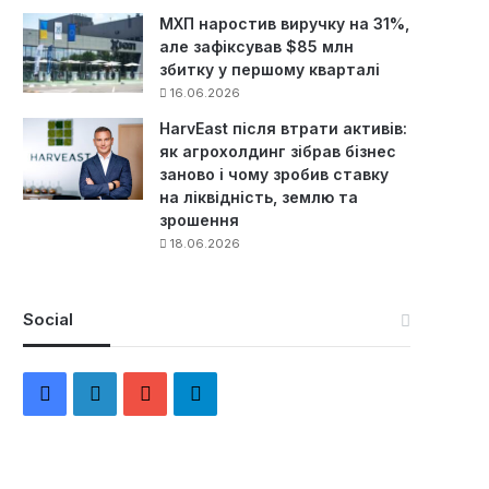
МХП наростив виручку на 31%,
але зафіксував $85 млн
збитку у першому кварталі
16.06.2026
HarvEast після втрати активів:
як агрохолдинг зібрав бізнес
заново і чому зробив ставку
на ліквідність, землю та
зрошення
18.06.2026
Social
F
L
Y
Т
a
i
o
е
c
n
u
л