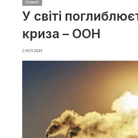
Клімат
У світі поглиблює
криза – ООН
01.11.2021