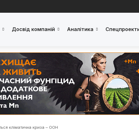
Досвід компаній
Аналітика
Спецпроект
ться кліматична криза – ООН