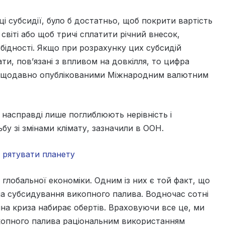
і субсидії, було б достатньо, щоб покрити вартість
світі або щоб тричі сплатити річний внесок,
ї бідності. Якщо при розрахунку цих субсидій
и, пов’язані з впливом на довкілля, то цифра
 нещодавно опублікованими Міжнародним валютним
 насправді лише поглиблюють нерівність і
у зі змінами клімату, зазначили в ООН.
с рятувати планету
 глобальної економіки. Одним із них є той факт, що
на субсидування викопного палива. Водночас сотні
чна криза набирає обертів. Враховуючи все це, ми
икопного палива раціональним використанням