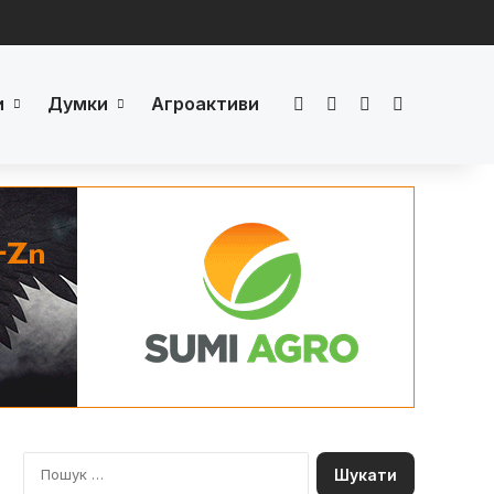
и
Думки
Агроактиви
Facebook
LinkedIn
YouTube
Телеграм
П
о