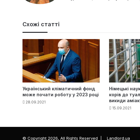
Схожі статті
Український кліматичний фонд
Німецькі нау
може почати роботу у 2023 році
корів до туа
викиди аміак
28.09.2021
15.09.2021
© Copyright 2026, All Rights Reserved |
Landlord.ua