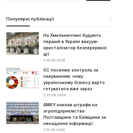
ш
у
к
Популярні публікації
:
На Хмельниччині будують
перший в Україні вакуум-
кристалізатор безперервної
дії
16.06.2026
ЄС посилює контроль за
пакуванням: чому
українському бізнесу варто
готуватися вже зараз
22.06.2026
АМКУ наклав штрафи на
агропідприємства
Полтавщини та Київщини за
ненадання інформації
15.06.2026