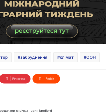
ктор
забруднення
клімат
ООН
Pinterest
Reddit
редактор стрічки новин landlord