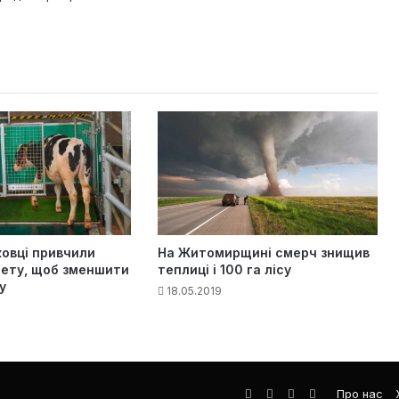
ковці привчили
На Житомирщині смерч знищив
лету, щоб зменшити
теплиці і 100 га лісу
у
18.05.2019
Facebook
LinkedIn
YouTube
Телеграма
Про нас