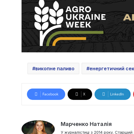
викопне паливо
енергетичний се
Facebook
X
LinkedIn
Марченко Наталія
У журналістиці з 2014 року. Старший 