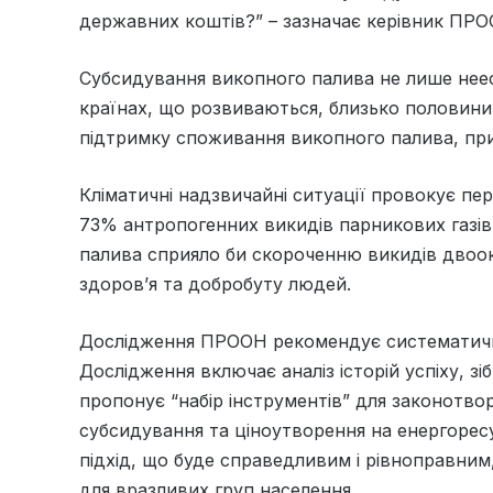
державних коштів?” – зазначає керівник ПР
Субсидування викопного палива не лише нее
країнах, що розвиваються, близько половини 
підтримку споживання викопного палива, пр
Кліматичні надзвичайні ситуації провокує пе
73% антропогенних викидів парникових газі
палива сприяло би скороченню викидів двоок
здоров’я та добробуту людей.
Дослідження ПРООН рекомендує систематичн
Дослідження включає аналіз історій успіху, зіб
пропонує “набір інструментів” для законотв
субсидування та ціноутворення на енергорес
підхід, що буде справедливим і рівноправним
для вразливих груп населення.