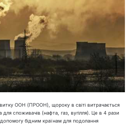
витку ООН (ПРООН), щороку в світі витрачається
ля споживачів (нафта, газ, вугілля). Це в 4 рази
 допомогу бідним країнам для подолання