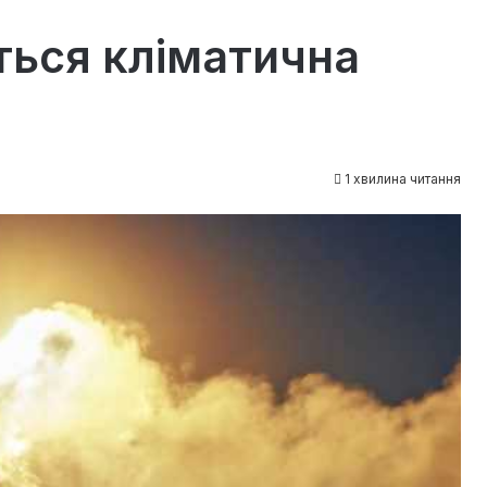
ться кліматична
1 хвилина читання