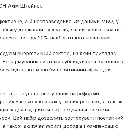
ООН Ахім Штайнер.
фективне, а й несправедливе. За даними МВФ, у
обсягу державних ресурсів, які витрачаються на
иносять вигоду 20% найбагатшого населення.
редусім енергетичний сектор, на який припадає
в. Реформування системи субсидування викопного
ису вуглецю і мало би позитивний ефект для
е та поступове реагування на реформи.
раних у кількох країнах у різних регіонах, а також
орців задля підтримки реформування системи
урси. Цей набір дозволить застосувати поетапний
, а також включає захист доходів і компенсацію