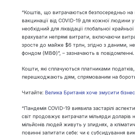
“Коштів, що витрачаються безпосередньо на ц
вакцинації від COVID-19 для кожної людини у 
необхідний для ліквідації глобальної крайньо
врахувати непрямі витрати, включаючи витрат
зросте до майже $6 трлн, згідно з даними,
фондом (МВФ)”, – зазначають в повідомленні.
Кошти, які сплачуються платниками податків,
перешкоджають діям, спрямованим на боротьб
Читайте:
Велика Британія хоче змусити бізне
“Пандемія COVID-19 виявила застарілі аспекти
світ продовжує витрачати мільярди доларів 
мільйонів людей живуть у злиднях, а клімати
повинні запитати себе: чи є субсидування в