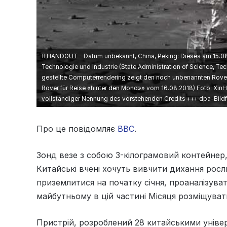
HANDOUT - Datum unbekannt, China, Peking: Dieses am 15.08.
Technologie und Industrie (State Administration of Science, Te
gestellte Computerrendering zeigt den noch unbenannten Rove
Rover für Reise «hinter den Mond»» vom 16.08.2018) Foto: Xin
vollständiger Nennung des vorstehenden Credits +++ dpa-Bildf
Про це повідомляє
ВВС
.
Зонд везе з собою 3-кілограмовий контейнер, 
Китайські вчені хочуть вивчити дихання росл
приземлитися на початку січня, проаналізува
майбутньому в цій частині Місяця розміщуват
Пристрій, розроблений 28 китайськими уніве