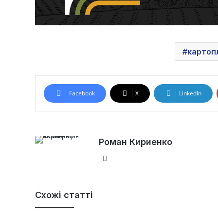
картоп
Facebook
X
LinkedIn
Роман Кириенко
Ве
б-
са
йт
Схожі статті