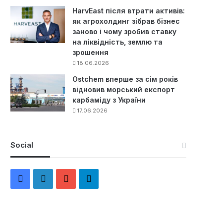
HarvEast після втрати активів:
як агрохолдинг зібрав бізнес
заново і чому зробив ставку
на ліквідність, землю та
зрошення
18.06.2026
Ostchem вперше за сім років
відновив морський експорт
карбаміду з України
17.06.2026
Social
F
L
Y
Т
a
i
o
е
c
n
u
л