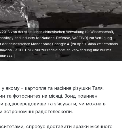
2018 von der staatlichen chinesischen Verwaltung für Wissenschaft,
chnology and Industry for National Defense, SASTIND) zur Verfügung
r der chinesischen Mondsonde Chang'e 4. (zu dpa «China zeit erstmals
Hua/dpa - ACHTUNG: Nur zur redaktionellen Verwendung und nur mit
unk +++ |
у якому – картопля та насіння різушки Таля.
ин та фотосинтез на місяці. Зонд повинен
ти радіосередовище та з’ясувати, чи можна в
и астрономічні радіотелескопи.
рситетами, спробує доставити зразки місячного