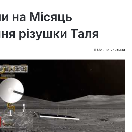
ли на Місяць
ння різушки Таля
Менше хвилини