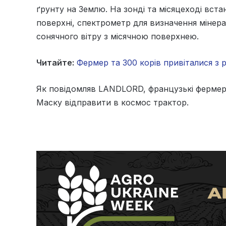
ґрунту на Землю. На зонді та місяцеході вста
поверхні, спектрометр для визначення мінер
сонячного вітру з місячною поверхнею.
Читайте:
Фермер та 300 корів привіталися з
Як повідомляв LANDLORD, французькі ферме
Маску відправити в космос трактор.