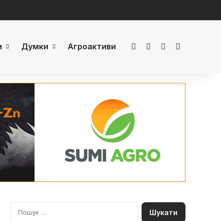
и
Думки
Агроактиви
Facebook
LinkedIn
YouTube
Телеграм
П
о