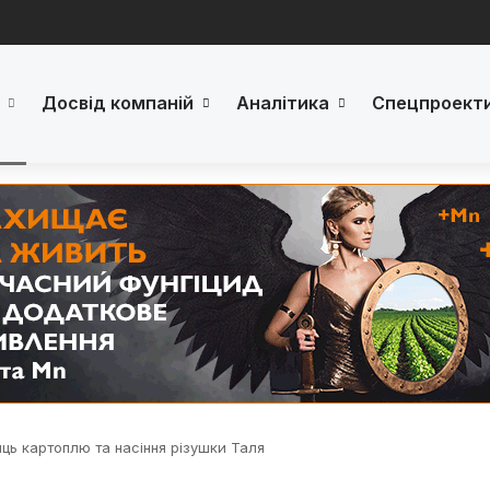
Досвід компаній
Аналітика
Спецпроект
яць картоплю та насіння різушки Таля