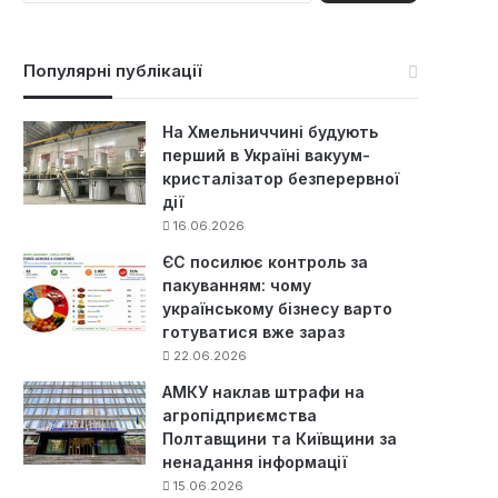
ш
у
к
Популярні публікації
:
На Хмельниччині будують
перший в Україні вакуум-
кристалізатор безперервної
дії
16.06.2026
ЄС посилює контроль за
пакуванням: чому
українському бізнесу варто
готуватися вже зараз
22.06.2026
АМКУ наклав штрафи на
агропідприємства
Полтавщини та Київщини за
ненадання інформації
15.06.2026