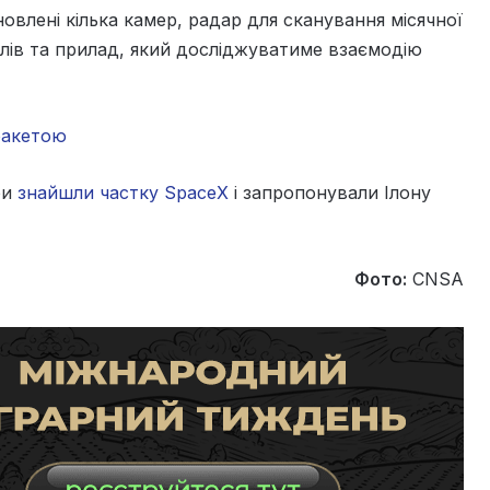
новлені кілька камер, радар для сканування місячної
алів та прилад, який досліджуватиме взаємодію
 ракетою
ри
знайшли частку SpaceX
і запропонували Ілону
Фото:
CNSA