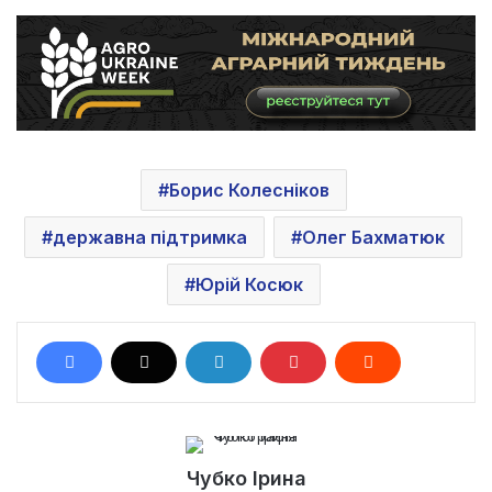
Борис Колесніков
державна підтримка
Олег Бахматюк
Юрій Косюк
Чубко Ірина