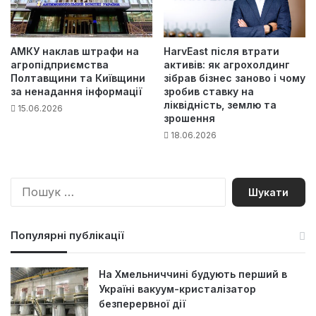
АМКУ наклав штрафи на
HarvEast після втрати
агропідприємства
активів: як агрохолдинг
Полтавщини та Київщини
зібрав бізнес заново і чому
за ненадання інформації
зробив ставку на
ліквідність, землю та
15.06.2026
зрошення
18.06.2026
П
о
ш
у
Популярні публікації
к
:
На Хмельниччині будують перший в
Україні вакуум-кристалізатор
безперервної дії