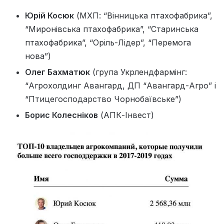
Юрій Косюк
(МХП: “Вінницька птахофабрика”,
“Миронівська птахофабрика”, “Старинська
птахофабрика”, “Оріль-Лідер”, “Перемога
нова”)
Олег Бахматюк
(група Укрлендфармінг:
“Агрохолдинг Авангард, ДП “Авангард-Агро” і
“Птицегосподарство Чорнобаївське”)
Борис Колесніков
(АПК-Інвест)