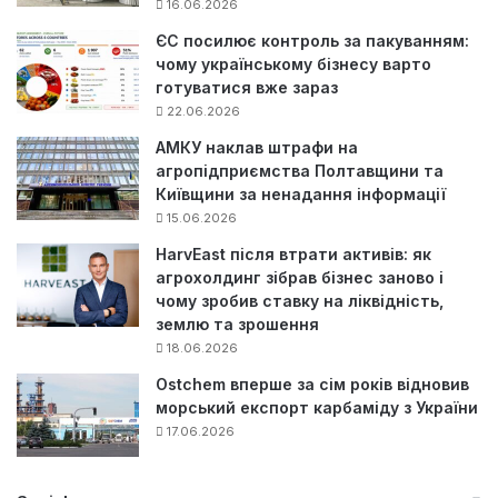
16.06.2026
ЄС посилює контроль за пакуванням:
чому українському бізнесу варто
готуватися вже зараз
22.06.2026
АМКУ наклав штрафи на
агропідприємства Полтавщини та
Київщини за ненадання інформації
15.06.2026
HarvEast після втрати активів: як
агрохолдинг зібрав бізнес заново і
чому зробив ставку на ліквідність,
землю та зрошення
18.06.2026
Ostchem вперше за сім років відновив
морський експорт карбаміду з України
17.06.2026