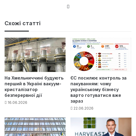
Ве
б-
са
Схожі статті
йт
На Хмельниччині будують
ЄС посилює контроль за
перший в Україні вакуум-
пакуванням: чому
кристалізатор
українському бізнесу
безперервної дії
варто готуватися вже
зараз
16.06.2026
22.06.2026