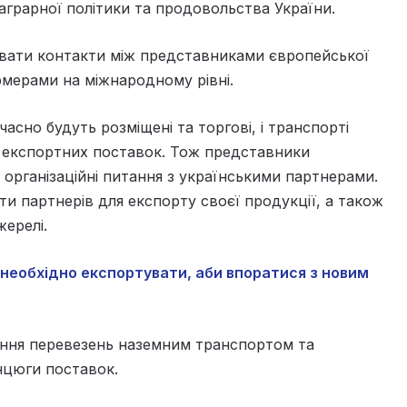
аграрної політики та продовольства України.
вати контакти між представниками європейської
рмерами на міжнародному рівні.
асно будуть розміщені та торгові, і транспорті
ї експортних поставок. Тож представники
 організаційні питання з українськими партнерами.
йти партнерів для експорту своєї продукції, а також
жерелі.
 необхідно експортувати, аби впоратися з новим
ання перевезень наземним транспортом та
нцюги поставок.