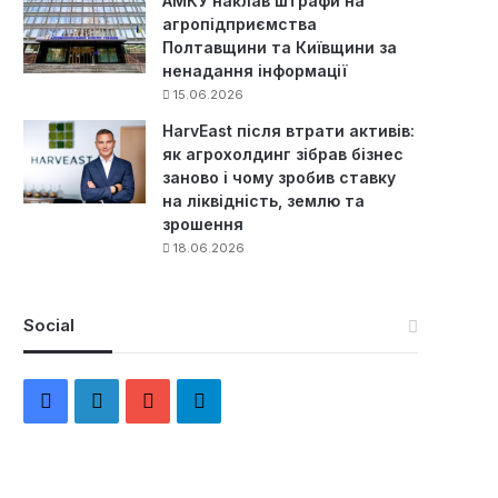
АМКУ наклав штрафи на
агропідприємства
Полтавщини та Київщини за
ненадання інформації
15.06.2026
HarvEast після втрати активів:
як агрохолдинг зібрав бізнес
заново і чому зробив ставку
на ліквідність, землю та
зрошення
18.06.2026
Social
F
L
Y
Т
a
i
o
е
c
n
u
л