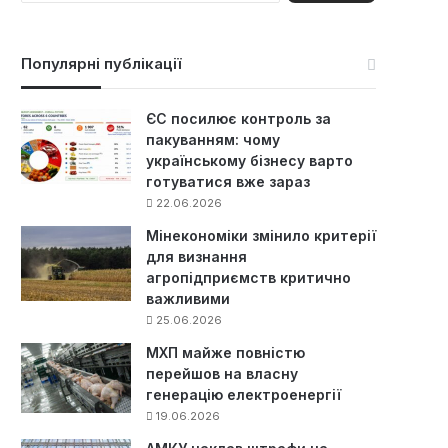
ш
у
к
Популярні публікації
:
ЄС посилює контроль за
пакуванням: чому
українському бізнесу варто
готуватися вже зараз
22.06.2026
Мінекономіки змінило критерії
для визнання
агропідприємств критично
важливими
25.06.2026
МХП майже повністю
перейшов на власну
генерацію електроенергії
19.06.2026