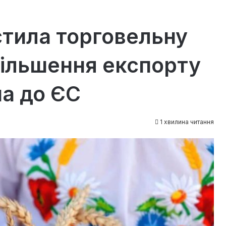
стила торговельну
ільшення експорту
на до ЄС
1 хвилина читання