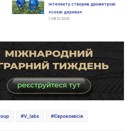
інтелекту створив двометрові
«соєві дерева»
08.12.2025
roup
V_labs
Єврокомісія