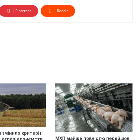
Pinterest
Reddit
 змінило критерії
МХП майже повністю перейшов
я агропідприємств