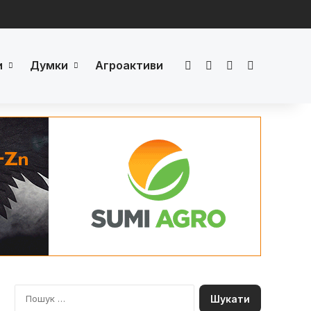
и
Думки
Агроактиви
Facebook
LinkedIn
YouTube
Телеграм
П
о