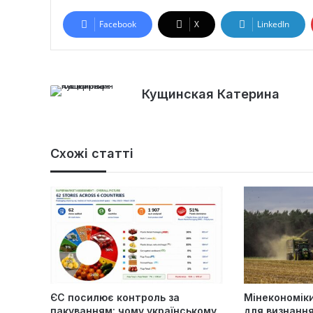
Facebook
X
LinkedIn
Кущинская Катерина
Схожі статті
ЄС посилює контроль за
Мінекономіки
пакуванням: чому українському
для визнанн