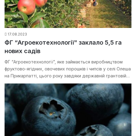
17.08.2023
ФГ “Агроекотехнології” заклало 5,5 га
нових садів
ФГ “Агроекотехнології”, яке займається виробництвом
фруктово-ягідних, овочевих порошків і чипсів у селі Олеша
на Прикарпатті, цього року завдяки державній грантовій…