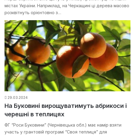
містах України. Наприклад, на Черкащині ці дерева масово
розквітнуть орієнтовно з…
29.03.2024
На Буковині вирощуватимуть абрикоси і
черешні в теплицях
ФГ “Роси Буковини” (Чернівецька обл.) має намір взяти
участь у грантовій програмі “Своя теплиця” для