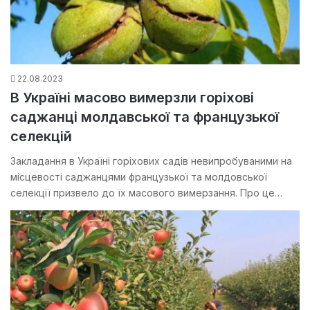
22.08.2023
В Україні масово вимерзли горіхові
саджанці молдавської та французької
селекцій
Закладання в Україні горіхових садів невипробуваними на
місцевості саджанцями французької та молдовської
селекції призвело до їх масового вимерзання. Про це…