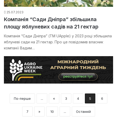
25.07.2023
Компанія “Сади Дніпра” збільшила
площу яблуневих садів на 21 гектар
Компанія “Сади Дніпра” (ТМ UАpple) у 2023 році збільшила
яблуневі сади на 21 гектар. Про це повідомив власник
компанії Вадим…
По-перше
...
«
3
4
5
6
7
»
10
...
Останній