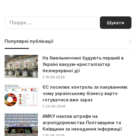
П
о
ш
у
Популярні публікації
к
:
На Хмельниччині будують перший в
Україні вакуум-кристалізатор
безперервної дії
16.06.2026
ЄС посилює контроль за пакуванням:
чому українському бізнесу варто
готуватися вже зараз
22.06.2026
АМКУ наклав штрафи на
агропідприємства Полтавщини та
Київщини за ненадання інформації
15.06.2026