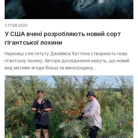
17.08.2023
У США вчені розробляють новий сорт
гігантської лохини
Науковці з Інституту Джеймса Хаттона створюють нову
гігантську лохину. Автори дослідження кажуть, що новий
вид матиме ягоди більші за виноградину…