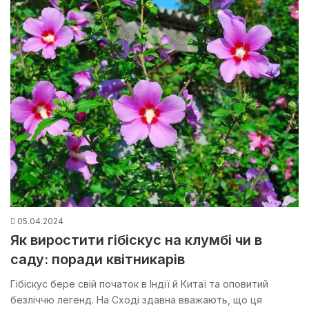
05.04.2024
Як виростити гібіскус на клумбі чи в
саду: поради квітникарів
Гібіскус бере свій початок в Індії й Китаї та оповитий
безліччю легенд. На Сході здавна вважають, що ця