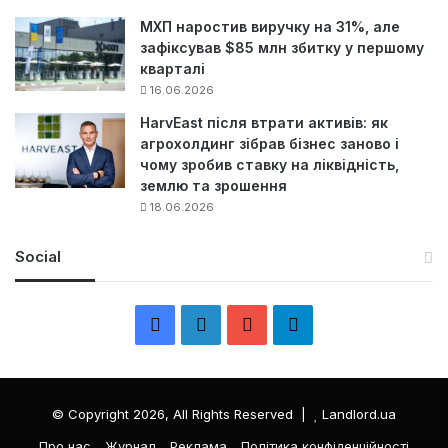
МХП наростив виручку на 31%, але
зафіксував $85 млн збитку у першому
кварталі
16.06.2026
HarvEast після втрати активів: як
агрохолдинг зібрав бізнес заново і
чому зробив ставку на ліквідність,
землю та зрошення
18.06.2026
Social
F
L
Y
Т
a
i
o
е
c
n
u
л
© Copyright 2026, All Rights Reserved |
Landlord.ua
e
k
T
е
Про нас
Журнал
Реклама
Політика конфіденційності