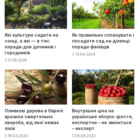
Які культури садити на
Як правильно спланувати і
сонці, а які — в тіні:
посадити сад на ділянці:
поради для дачників і
поради фахівців
городників
13.04.2024
21.05.2025
Оливкові дерева в Європі
Внутрішня ціна на
вразила смертельна
українське яблуко зросте,
хвороба, від якої немає
експортна – не зміниться
ліків
– експерт
18.03.2023
05.09.2022