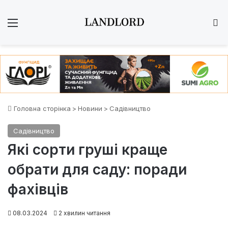
Меню
Ш
Головна сторінка
>
Новини
>
Садівництво
Садівництво
Які сорти груші краще
обрати для саду: поради
фахівців
08.03.2024
2 хвилин читання