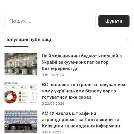
П
о
ш
у
Популярні публікації
к
:
На Хмельниччині будують перший в
Україні вакуум-кристалізатор
безперервної дії
16.06.2026
ЄС посилює контроль за пакуванням:
чому українському бізнесу варто
готуватися вже зараз
22.06.2026
АМКУ наклав штрафи на
агропідприємства Полтавщини та
Київщини за ненадання інформації
15.06.2026