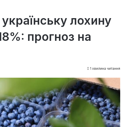
 українську лохину
18%: прогноз на
1 хвилина читання