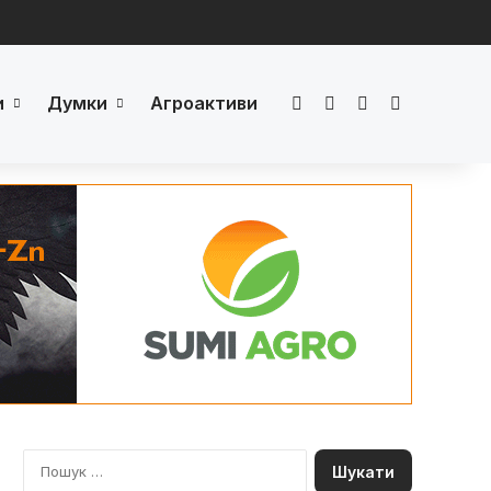
и
Думки
Агроактиви
Facebook
LinkedIn
YouTube
Телеграм
П
о