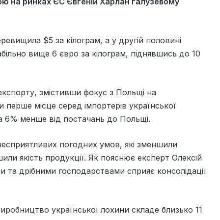
ю на ринках ЄС Євгеній Харлан галузевому
ревищила $5 за кілограм, а у другій половині
більно вище 6 євро за кілограм, піднявшись до 10
експорту, змістивши фокус з Польщі на
и перше місце серед імпортерів української
а 6% менше від постачань до Польщі.
 несприятливих погодних умов, які зменшили
или якість продукції. Як пояснює експерт Олексій
и та дрібними господарствами сприяє консолідації
виробництво української лохини складе близько 11