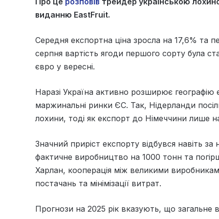
Про це
розповів
трейдер українською лохино
виданню EastFruit.
Середня експортна ціна зросла на 17,6% та пе
серпня вартість ягоди першого сорту була ста
євро у вересні.
Наразі Україна активно розширює географію 
маржинальні ринки ЄС. Так, Нідерланди посіл
лохини, тоді як експорт до Німеччини лише н
Значний приріст експорту відбувся навіть за
фактичне виробництво на 1000 тонн та погірш
Харлан, кооперація між великими виробникам
постачань та мінімізації витрат.
Прогнози на 2025 рік вказують, що загальне 