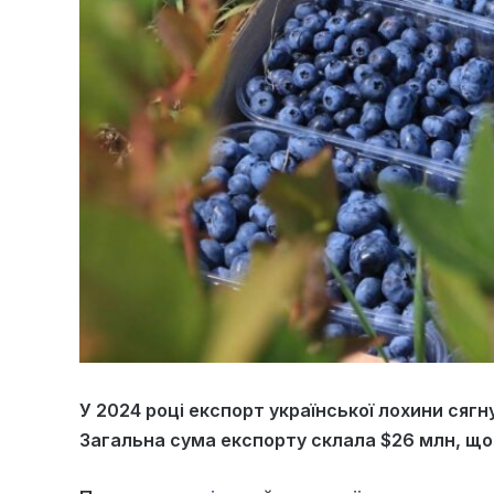
У 2024 році експорт української лохини сягн
Загальна сума експорту склала $26 млн, що 