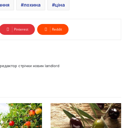
ання
лохина
ціна
Pinterest
Reddit
редактор стрічки новин landlord