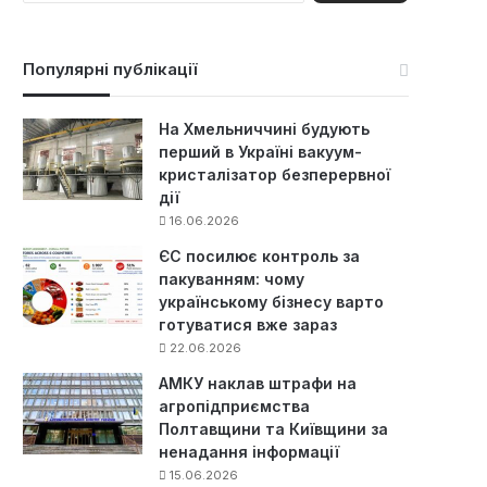
ш
у
к
Популярні публікації
:
На Хмельниччині будують
перший в Україні вакуум-
кристалізатор безперервної
дії
16.06.2026
ЄС посилює контроль за
пакуванням: чому
українському бізнесу варто
готуватися вже зараз
22.06.2026
АМКУ наклав штрафи на
агропідприємства
Полтавщини та Київщини за
ненадання інформації
15.06.2026