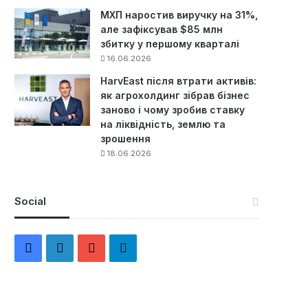
МХП наростив виручку на 31%,
але зафіксував $85 млн
збитку у першому кварталі
16.06.2026
HarvEast після втрати активів:
як агрохолдинг зібрав бізнес
заново і чому зробив ставку
на ліквідність, землю та
зрошення
18.06.2026
Social
F
L
Y
Т
a
i
o
е
c
n
u
л