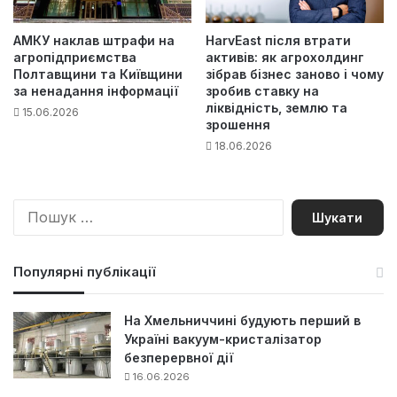
АМКУ наклав штрафи на
HarvEast після втрати
агропідприємства
активів: як агрохолдинг
Полтавщини та Київщини
зібрав бізнес заново і чому
за ненадання інформації
зробив ставку на
ліквідність, землю та
15.06.2026
зрошення
18.06.2026
П
о
ш
у
Популярні публікації
к
:
На Хмельниччині будують перший в
Україні вакуум-кристалізатор
безперервної дії
16.06.2026