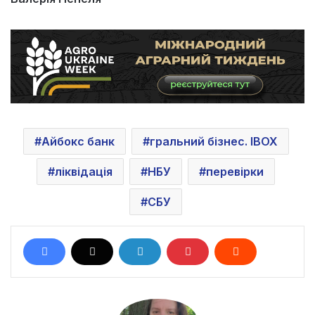
Айбокс банк
гральний бізнес. IBOX
ліквідація
НБУ
перевірки
СБУ