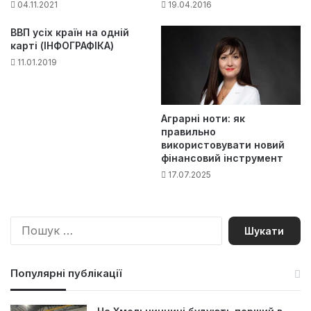
04.11.2021
19.04.2016
ВВП усіх країн на одній
карті (ІНФОГРАФІКА)
11.01.2019
Аграрні ноти: як
правильно
використовувати новий
фінансовий інструмент
17.07.2025
П
о
ш
у
Популярні публікації
к
: