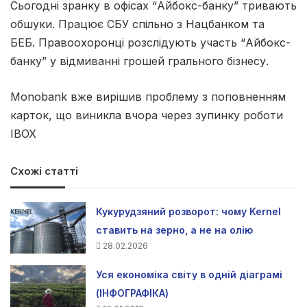
Сьогодні зранку в офісах “Айбокс-банку” тривають
обшуки. Працює СБУ спільно з Нацбанком та
БЕБ. Правоохоронці розслідують участь “Айбокс-
банку” у відмиванні грошей грального бізнесу.
Monobank вже вирішив проблему з поповненням
карток, що виникла вчора через зупинку роботи
IBOX
Схожі статті
Кукурудзяний розворот: чому Kernel
ставить на зерно, а не на олію
28.02.2026
Уся економіка світу в одній діаграмі
(ІНФОГРАФІКА)