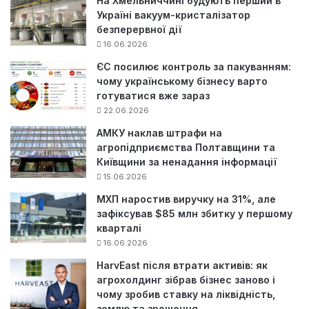
На Хмельниччині будують перший в
Україні вакуум-кристалізатор
безперервної дії
16.06.2026
ЄС посилює контроль за пакуванням:
чому українському бізнесу варто
готуватися вже зараз
22.06.2026
АМКУ наклав штрафи на
агропідприємства Полтавщини та
Київщини за ненадання інформації
15.06.2026
МХП наростив виручку на 31%, але
зафіксував $85 млн збитку у першому
кварталі
16.06.2026
HarvEast після втрати активів: як
агрохолдинг зібрав бізнес заново і
чому зробив ставку на ліквідність,
землю та зрошення