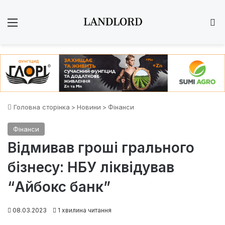
Меню
Ш
Головна сторінка
>
Новини
>
Фінанси
Фінанси
Відмивав гроші грального
бізнесу: НБУ ліквідував
“Айбокс банк”
08.03.2023
1 хвилина читання