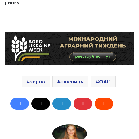
ринку.
зерно
пшениця
ФAO