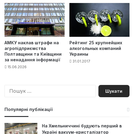
АМКУ наклав штрафи на
Рейтинг 25 крупнейших
агропідприємства
алкогольных компаний
Полтавщини та Київщини
Украины
за ненадання інформації
31.01.2017
15.06.2026
П
о
ш
у
Популярні публікації
к
:
На Хмельниччині будують перший в
Україні вакуум-кристалізатор