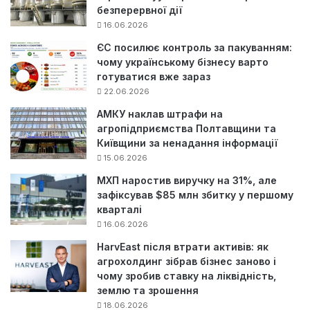
безперервної дії
16.06.2026
ЄС посилює контроль за пакуванням:
чому українському бізнесу варто
готуватися вже зараз
22.06.2026
АМКУ наклав штрафи на
агропідприємства Полтавщини та
Київщини за ненадання інформації
15.06.2026
МХП наростив виручку на 31%, але
зафіксував $85 млн збитку у першому
кварталі
16.06.2026
HarvEast після втрати активів: як
агрохолдинг зібрав бізнес заново і
чому зробив ставку на ліквідність,
землю та зрошення
18.06.2026