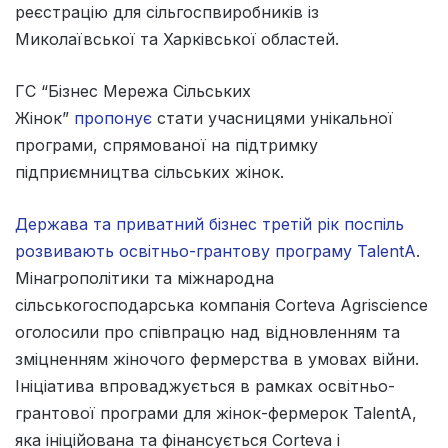
реєстрацію для сільгоспвиробників із
Миколаївської та Харківської областей.
ГС “Бізнес Мережа Сільських
Жінок”
пропонує
стати учасницями унікальної
програми, спрямованої на підтримку
підприємництва сільських жінок.
Держава та приватний бізнес третій рік поспіль
розвивають освітньо-грантову програму TalentA
.
Мінагрополітики та міжнародна
сільськогосподарська компанія Corteva Agriscience
оголосили про співпрацю над відновленням та
зміцненням жіночого фермерства в умовах війни.
Ініціатива впроваджується в рамках освітньо-
грантової програми для жінок-фермерок TalentA,
яка ініційована та фінансується Corteva і