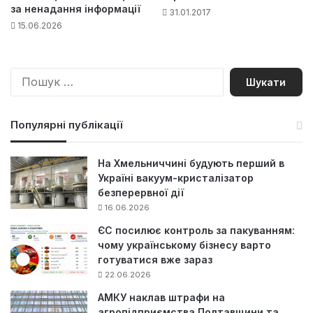
за ненадання інформації
31.01.2017
15.06.2026
П
о
ш
у
Популярні публікації
к
:
На Хмельниччині будують перший в
Україні вакуум-кристалізатор
безперервної дії
16.06.2026
ЄС посилює контроль за пакуванням:
чому українському бізнесу варто
готуватися вже зараз
22.06.2026
АМКУ наклав штрафи на
агропідприємства Полтавщини та