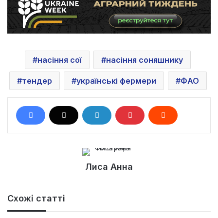
насіння сої
насіння соняшнику
тендер
українські фермери
ФAO
Лиса Анна
Схожі статті