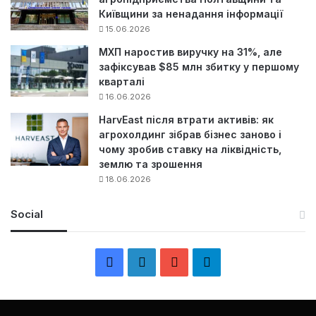
Київщини за ненадання інформації
15.06.2026
МХП наростив виручку на 31%, але
зафіксував $85 млн збитку у першому
кварталі
16.06.2026
HarvEast після втрати активів: як
агрохолдинг зібрав бізнес заново і
чому зробив ставку на ліквідність,
землю та зрошення
18.06.2026
Social
F
L
Y
Т
a
i
o
е