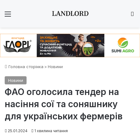
Меню
Ш
Головна сторінка
>
Новини
Новини
ФАО оголосила тендер на
насіння сої та соняшнику
для українських фермерів
25.01.2024
1 хвилина читання