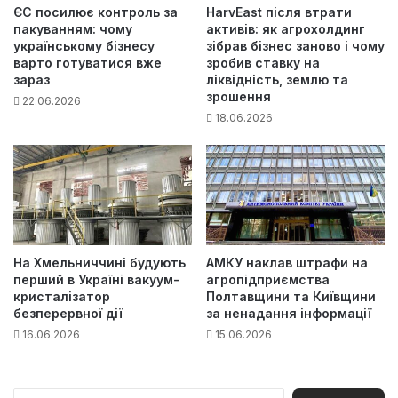
ЄС посилює контроль за
HarvEast після втрати
пакуванням: чому
активів: як агрохолдинг
українському бізнесу
зібрав бізнес заново і чому
варто готуватися вже
зробив ставку на
зараз
ліквідність, землю та
зрошення
22.06.2026
18.06.2026
На Хмельниччині будують
АМКУ наклав штрафи на
перший в Україні вакуум-
агропідприємства
кристалізатор
Полтавщини та Київщини
безперервної дії
за ненадання інформації
16.06.2026
15.06.2026
П