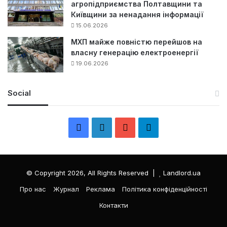
агропідприємства Полтавщини та
Київщини за ненадання інформації
15.06.2026
МХП майже повністю перейшов на
власну генерацію електроенергії
19.06.2026
Social
F
L
Y
Т
a
i
o
е
c
n
u
л
© Copyright 2026, All Rights Reserved |
Landlord.ua
e
k
T
е
Про нас
Журнал
Реклама
Політика конфіденційності
Контакти
b
e
u
г