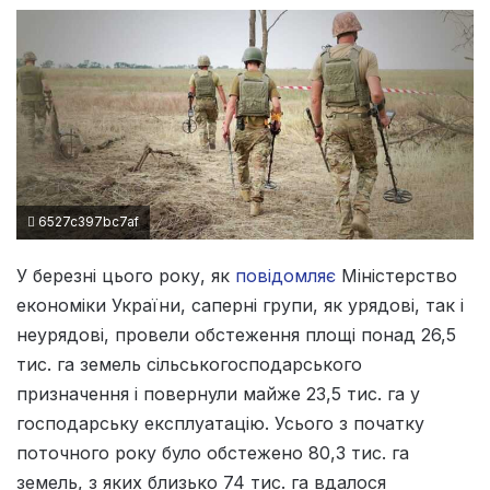
6527c397bc7af
У березні цього року, як
повідомляє
Міністерство
економіки України, саперні групи, як урядові, так і
неурядові, провели обстеження площі понад 26,5
тис. га земель сільськогосподарського
призначення і повернули майже 23,5 тис. га у
господарську експлуатацію. Усього з початку
поточного року було обстежено 80,3 тис. га
земель, з яких близько 74 тис. га вдалося