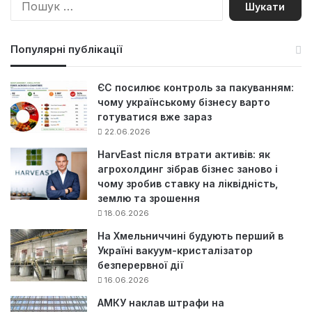
о
ш
у
Популярні публікації
к
:
ЄС посилює контроль за пакуванням:
чому українському бізнесу варто
готуватися вже зараз
22.06.2026
HarvEast після втрати активів: як
агрохолдинг зібрав бізнес заново і
чому зробив ставку на ліквідність,
землю та зрошення
18.06.2026
На Хмельниччині будують перший в
Україні вакуум-кристалізатор
безперервної дії
16.06.2026
АМКУ наклав штрафи на