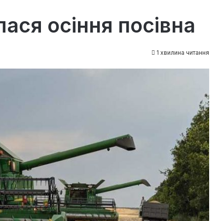
лася осіння посівна
1 хвилина читання