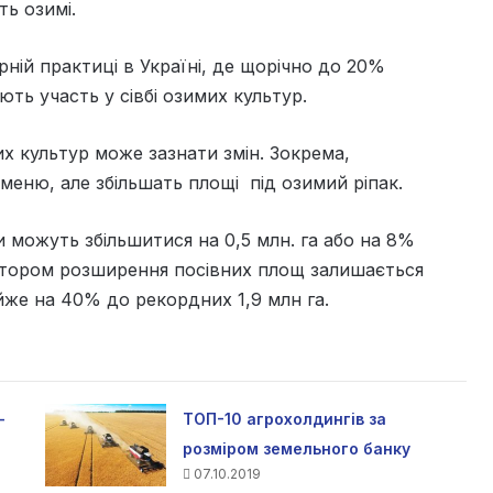
ть озимі.
рній практиці в Україні, де щорічно до 20%
ть участь у сівбі озимих культур.
их культур може зазнати змін. Зокрема,
меню, але збільшать площі під озимий ріпак.
и можуть збільшитися на 0,5 млн. га або на 8%
тором розширення посівних площ залишається
йже на 40% до рекордних 1,9 млн га.
–
ТОП-10 агрохолдингів за
розміром земельного банку
07.10.2019