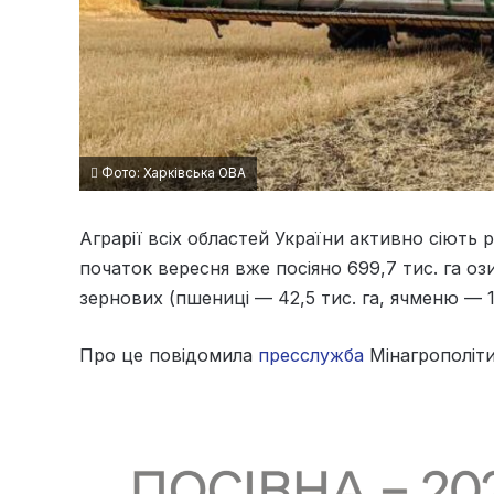
Фото: Харківська ОВА
Аграрії всіх областей України активно сіють 
початок вересня вже посіяно 699,7 тис. га озим
зернових (пшениці — 42,5 тис. га, ячменю — 1,2
Про це повідомила
пресслужба
Мінагрополіти