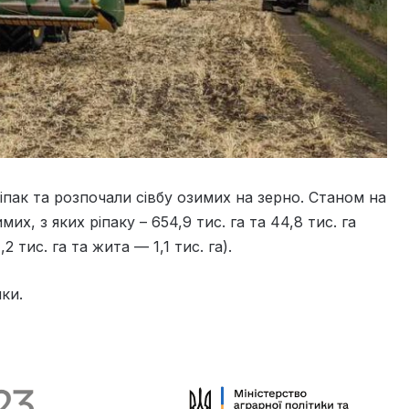
ріпак та розпочали сівбу озимих на зерно. Станом на
их, з яких ріпаку – 654,9 тис. га та 44,8 тис. га
 тис. га та жита — 1,1 тис. га).
ки.