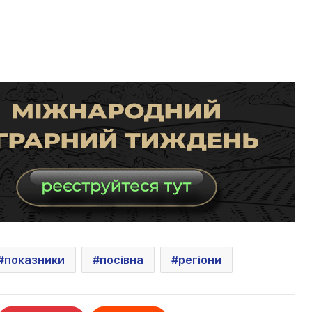
показники
посівна
регіони