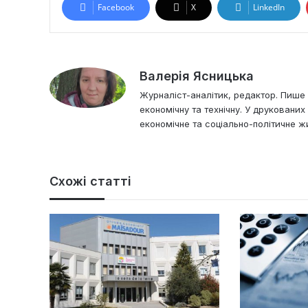
Facebook
X
LinkedIn
Валерія Ясницька
Журналіст-аналітик, редактор. Пише і
економічну та технічну. У друковани
економічне та соціально-політичне жи
Схожі статті