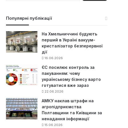
ш
у
к
Популярні публікації
:
На Хмельниччині будують
перший в Україні вакуум-
кристалізатор безперервної
дії
16.06.2026
ЄС посилює контроль за
пакуванням: чому
українському бізнесу варто
готуватися вже зараз
22.06.2026
АМКУ наклав штрафи на
агропідприємства
Полтавщини та Київщини за
ненадання інформації
15.06.2026