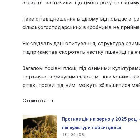
аграріїв зазначили, що цього року не сіятиму
Таке співвідношення в цілому відповідає агра
сільськогосподарських виробників не приймаю
Як свідчать дані опитування, структура озим
підприємства скоротять частку пшениці та яч
Загалом посівні площі під озимими культурам
порівняно з минулим сезоном. ключовим фак
ріпак, посіви під ним можуть збільшитися ма
Схожі статті
Прогноз цін на зерно у 2025 році 
які культури найвигідніші
02.04.2025