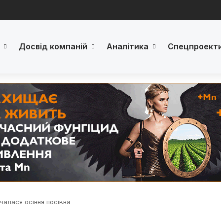
Досвід компаній
Аналітика
Спецпроект
очалася осіння посівна