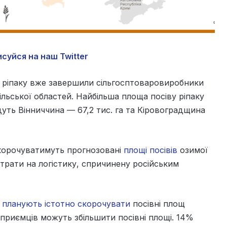
суйся на наш Twitter
 ріпаку вже завершили сільгосптоваровиробники
ільської областей. Найбільша площа посіву ріпаку
йдуть Вінниччина — 67,2 тис. га та Кіровоградщина
 скорочуватимуть прогнозовані
площі посівів
озимої
трати на логістику, спричинену російським
 планують істотно скорочувати
посівні площ
приємців можуть збільшити посівні площі. 14%