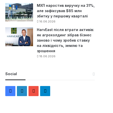
МХП наростив виручку на 31%,
але зафіксував $85 млн
збитку у першому кварталі
16.06.2026
HarvEast після втрати активів:
як агрохолдинг зібрав бізнес
заново і чому зробив ставку
на ліквідність, землю та
зрошення
18.06.2026
Social
F
L
Y
Т
a
i
o
е
c
n
u
л