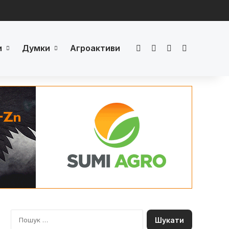
и
Думки
Агроактиви
Facebook
LinkedIn
YouTube
Телеграм
П
о