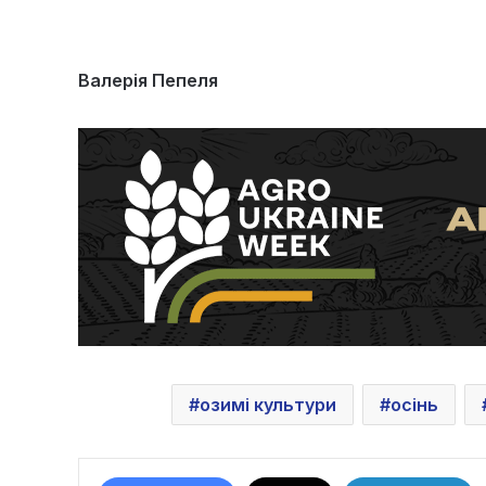
Валерія Пепеля
озимі культури
осінь