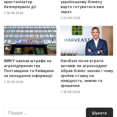
кристалізатор
українському бізнесу
безперервної дії
варто готуватися вже
зараз
16.06.2026
22.06.2026
АМКУ наклав штрафи на
HarvEast після втрати
агропідприємства
активів: як агрохолдинг
Полтавщини та Київщини
зібрав бізнес заново і чому
за ненадання інформації
зробив ставку на
ліквідність, землю та
15.06.2026
зрошення
18.06.2026
П
о