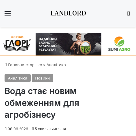
Меню
Ш
Головна сторінка
>
Аналітика
Аналітика
Новини
Вода стає новим
обмеженням для
агробізнесу
08.06.2026
5 хвилин читання