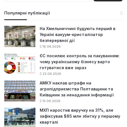
ш
у
Популярні публікації
к
:
На Хмельниччині будують перший в
Україні вакуум-кристалізатор
безперервної дії
16.06.2026
ЄС посилює контроль за пакуванням:
чому українському бізнесу варто
готуватися вже зараз
22.06.2026
АМКУ наклав штрафи на
агропідприємства Полтавщини та
Київщини за ненадання інформації
15.06.2026
МХП наростив виручку на 31%, але
зафіксував $85 млн збитку у першому
кварталі