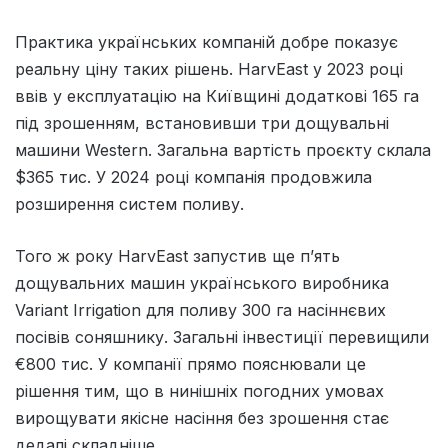
Практика українських компаній добре показує
реальну ціну таких рішень. HarvEast у 2023 році
ввів у експлуатацію на Київщині додаткові 165 га
під зрошенням, встановивши три дощувальні
машини Western. Загальна вартість проєкту склала
$365 тис. У 2024 році компанія продовжила
розширення систем поливу.
Того ж року HarvEast запустив ще п’ять
дощувальних машин українського виробника
Variant Irrigation для поливу 300 га насіннєвих
посівів соняшнику. Загальні інвестиції перевищили
€800 тис. У компанії прямо пояснювали це
рішення тим, що в нинішніх погодних умовах
вирощувати якісне насіння без зрошення стає
дедалі складніше.