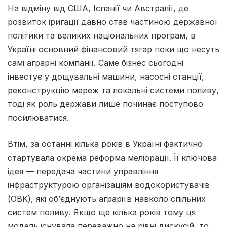
На відміну від США, Іспанії чи Австралії, де
розвиток іригації давно став частиною державної
політики та великих національних програм, в
Україні основний фінансовий тягар поки що несуть
самі аграрні компанії. Саме бізнес сьогодні
інвестує у дощувальні машини, насосні станції,
реконструкцію мереж та локальні системи поливу,
тоді як роль держави лише починає поступово
посилюватися.
Втім, за останні кілька років в Україні фактично
стартувала окрема реформа меліорації. Її ключова
ідея — передача частини управління
інфраструктурою організаціям водокористувачів
(ОВК), які об’єднують аграріїв навколо спільних
систем поливу. Якщо ще кілька років тому ця
модель існувала переважно на рівні дискусій, то