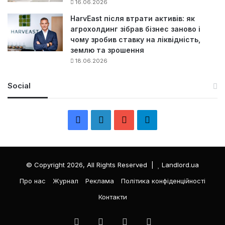
16.06.2026
HarvEast після втрати активів: як
агрохолдинг зібрав бізнес заново і
чому зробив ставку на ліквідність,
землю та зрошення
18.06.2026
Social
F
L
Y
Т
a
i
o
е
c
n
u
л
© Copyright 2026, All Rights Reserved |
Landlord.ua
e
k
T
е
Про нас
Журнал
Реклама
Політика конфіденційності
Контакти
b
e
u
г
o
d
b
р
Facebook
LinkedIn
YouTube
Телеграма