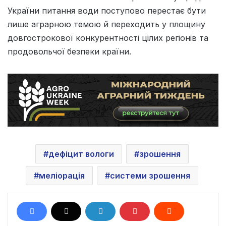
України питання води поступово перестає бути
лише аграрною темою й переходить у площину
довгострокової конкурентності цілих регіонів та
продовольчої безпеки країни.
дефіцит вологи
зрошення
меліорація
системи зрошення