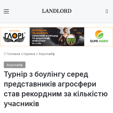
Меню
Ш
Головна сторінка
>
Агролайф
Агролайф
Турнір з боулінгу серед
представників агросфери
став рекордним за кількістю
учасників