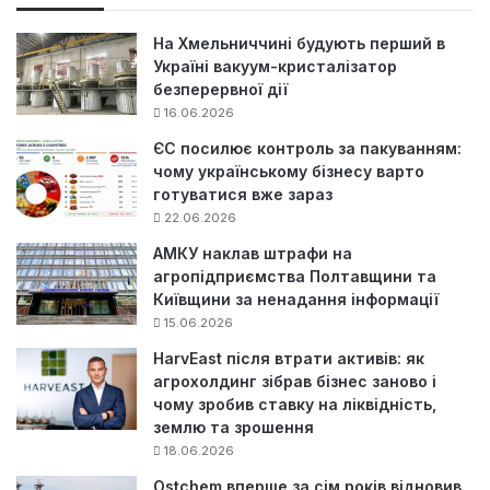
:
На Хмельниччині будують перший в
Україні вакуум-кристалізатор
безперервної дії
16.06.2026
ЄС посилює контроль за пакуванням:
чому українському бізнесу варто
готуватися вже зараз
22.06.2026
АМКУ наклав штрафи на
агропідприємства Полтавщини та
Київщини за ненадання інформації
15.06.2026
HarvEast після втрати активів: як
агрохолдинг зібрав бізнес заново і
чому зробив ставку на ліквідність,
землю та зрошення
18.06.2026
Ostchem вперше за сім років відновив