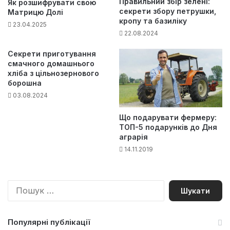
Правильний збір зелені:
Як розшифрувати свою
секрети збору петрушки,
Матрицю Долі
кропу та базиліку
23.04.2025
22.08.2024
Секрети приготування
смачного домашнього
хліба з цільнозернового
борошна
03.08.2024
Що подарувати фермеру:
ТОП-5 подарунків до Дня
аграрія
14.11.2019
П
о
ш
у
Популярні публікації
к