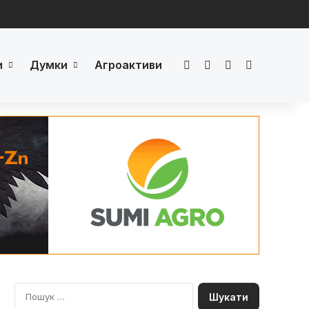
и
Думки
Агроактиви
Facebook
LinkedIn
YouTube
Телеграм
П
о