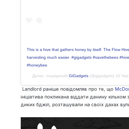
This is a hive that gathers honey by itself. The Flow H
harvesting much easier. #gigadgets #savethebees #hi
#honeybee
Допис, поширений
GiGadgets
(@gigadgets)
10 Чер
Landlord раніше повідомляв про те, що
McDon
ініціатива покликана віддати данину кільком з
диких бджіл, розташували на своїх дахах вул