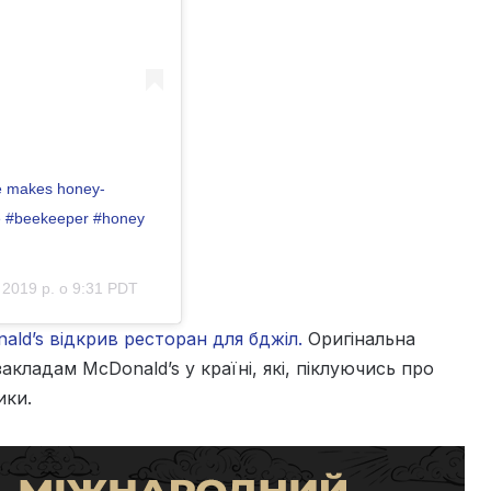
ive makes honey-
ve #beekeeper #honey
 2019 р. о 9:31 PDT
ald’s відкрив ресторан для бджіл.
Оригінальна
акладам McDonald’s у країні, які, піклуючись про
ики.