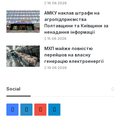
16.06.2026
АМКУ наклав штрафи на
агропідприємства
Полтавщини та Київщини за
ненадання інформації
15.06.2026
МХП майже повністю
перейшов на власну
генерацію електроенергії
19.06.2026
Social
F
L
Y
Т
a
i
o
е
c
n
u
л