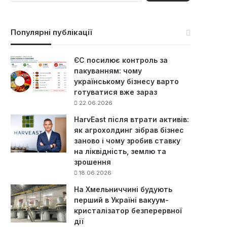
ш
у
к
Популярні публікації
:
ЄС посилює контроль за
пакуванням: чому
українському бізнесу варто
готуватися вже зараз
22.06.2026
HarvEast після втрати активів:
як агрохолдинг зібрав бізнес
заново і чому зробив ставку
на ліквідність, землю та
зрошення
18.06.2026
На Хмельниччині будують
перший в Україні вакуум-
кристалізатор безперервної
дії