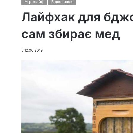
Агролайф
Відпочинок
Лайфхак для бджо
сам збирає мед
12.06.2019