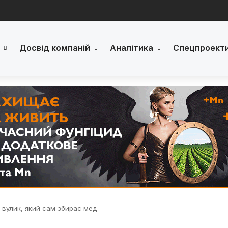
Досвід компаній
Аналітика
Спецпроект
 вулик, який сам збирає мед