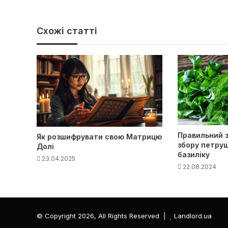
б-
са
йт
Схожі статті
Правильний з
Як розшифрувати свою Матрицю
збору петруш
Долі
базиліку
23.04.2025
22.08.2024
© Copyright 2026, All Rights Reserved |
Landlord.ua