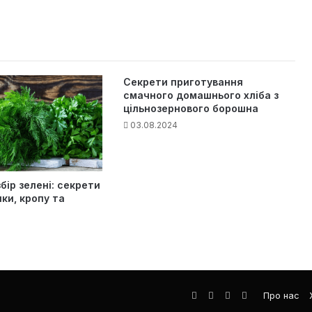
Секрети приготування
смачного домашнього хліба з
цільнозернового борошна
03.08.2024
бір зелені: секрети
ки, кропу та
Facebook
LinkedIn
YouTube
Телеграма
Про нас