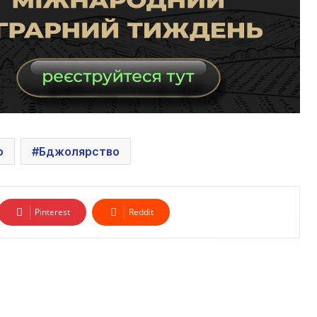
о
Бджолярство
Pinterest
Reddit