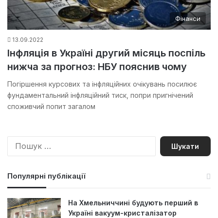
Фінанси
13.09.2022
Інфляція в Україні другий місяць поспіль
нижча за прогноз: НБУ пояснив чому
Погіршення курсових та інфляційних очікувань посилює
фундаментальний інфляційний тиск, попри пригнічений
споживчий попит загалом
П
о
ш
у
Популярні публікації
к
:
На Хмельниччині будують перший в
Україні вакуум-кристалізатор