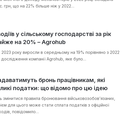
с. грн, що на 22% більше ніж у 2022…
одіїв у сільському господарстві за рік
айже на 20% – Agrohub
в 2023 року виросли в середньому на 19% порівняно з 2022
і дослідження компанії Agrohub, яке було…
надаватимуть бронь працівникам, які
ликі податки: що відомо про цю ідею
ть змінитися правила бронювання військовозобовʼязаних,
ієм для цього може стати сплата податків з офіційної
ходів, повідомило…