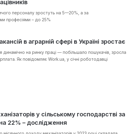
ацівників
чого персоналу зростуть на 5—20%, а за
ми професіями – до 25%
акансій в аграрній сфері в Україні зростає
ся динамічно на ринку праці — побільшало пошукачів, зросла
арплата. Як повідомляє Work.ua, у січні роботодавці
анізаторів у сільському господарстві за
 на 22% – дослідження
о місячного доходу механізаторів у 2023 році складала