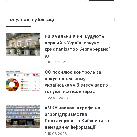
ш
у
к
Популярні публікації
:
На Хмельниччині будують
перший в Україні вакуум-
кристалізатор безперервної
дії
16.06.2026
ЄС посилює контроль за
пакуванням: чому
українському бізнесу варто
готуватися вже зараз
22.06.2026
АМКУ наклав штрафи на
агропідприємства
Полтавщини та Київщини за
ненадання інформації
15.06.2026