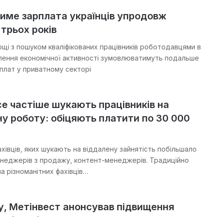
име зарплата українців упродовж
трьох років
щі з пошуком кваліфікованих працівників роботодавцями в
ення економічної активності зумовлюватимуть подальше
плат у приватному секторі
все частіше шукають працівників на
у роботу: обіцяють платити по 30 000
хівців, яких шукають на віддалену зайнятість побільшало
енеджерів з продажу, контент-менеджерів. Традиційно
а різноманітних фахівців…
у, Метінвест анонсував підвищення