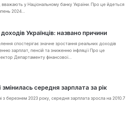
, вважають у Національному банку України. Про це йдеться
ипень 2024…
доходів Українців: названо причини
елення спостерігає значне зростання реальних доходів
енню зарплат, пенсій та зниженню інфляції Про це
ректор Департаменту фінансової…
ні змінилась середня зарплата за рік
ні з березнем 2023 року, середня зарплата зросла на 2010.7