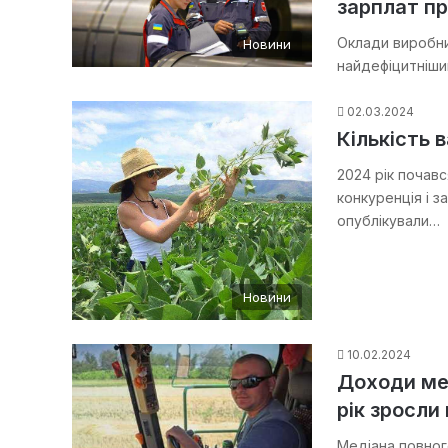
зарплат пр
Оклади виробни
Новини
найдефіцитніши
02.03.2024
Кількість в
2024 рік почав
конкуренція і з
опублікували…
Новини
10.02.2024
Доходи мех
рік зросли
Медіана повног