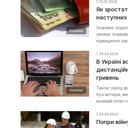
12.05.2024
Як зростат
наступних 
Зокрема трудно
Новини
умовах пожвавл
підвищення зар
29.04.2024
В Україні 
дистанційн
гривень
Також серед фа
Новини
бухгалтерів, м
великий попит н
24.04.2024
Попри війн