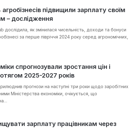
агробізнесів підвищили зарплату своїм
ам – дослідження
b дослідила, як змінилася чисельність, доходи та бонуси
обізнесі за перше півріччя 2024 року серед агрономічних,
міки спрогнозували зростання цін і
отягом 2025-2027 років
прилюднив прогнози на наступні три роки щодо заробітних
даними Міністерства економіки, очікується, що
на…
вищувати зарплату працівникам через