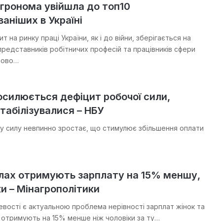
гронома увійшла до топ10
аніших в Україні
т на ринку праці України, як і до війни, зберігається на
представників робітничих професій та працівників сфери
упово…
посилюється дефіцит робочої сили,
табілізувалися – НБУ
у силу невпинно зростає, що стимулює збільшення оплати
елах отримують зарплату на 15% меншу,
ки – Мінагрополітики
цевості є актуальною проблема нерівності зарплат жінок та
и отримують на 15% менше ніж чоловіки за ту…