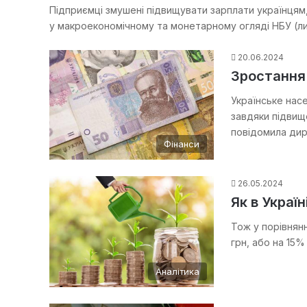
Підприємці змушені підвищувати зарплати українцям
у макроекономічному та монетарному огляді НБУ (л
20.06.2024
Зростання 
Українське нас
завдяки підвищ
повідомила ди
Фінанси
26.05.2024
Як в Украї
Тож у порівнян
грн, або на 15%
Аналітика