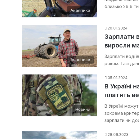
близько 26,6 ти
Аналітика
20.01.2024
Зарплати в
виросли м
Зарплати водії
Аналітика
роком. Такі дан
05.01.2024
В Україні 
платять ве
В Україні можу
Новини
зокрема критер
зарплати чи до
28.09.2023