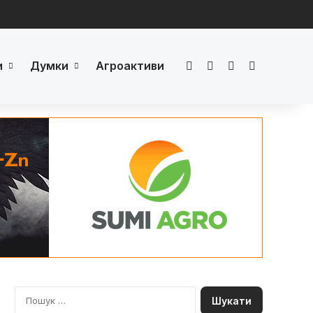
и
Думки
Агроактиви
Facebook
LinkedIn
YouTube
Телеграм
П
о