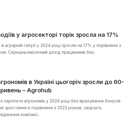
одіїв у агросекторі торік зросла на 17%
 в аграрній галузі у 2024 році зросли на 17% у порівнянні з
ом. Середньомісячний дохід працівників без…
грономів в Україні цьогоріч зросли до 60-
гривень – Agrohub
і зарплати агрономів у 2024 році без врахування бонусів
е зростання в порівнянні з 2023 роком, свідчать
лідження компанії…