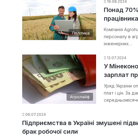
19.08.2024
Понад 70% 
працівник
Компанія Agrohu
Політика
персоналу в агр
інженерних…
12.07.2024
У Мінеконо
зарплат пр
Уряд України о
плат і цін. За 
Агролайф
середньомісяч
06.07.2024
Підприємства в Україні змушені під
брак робочої сили