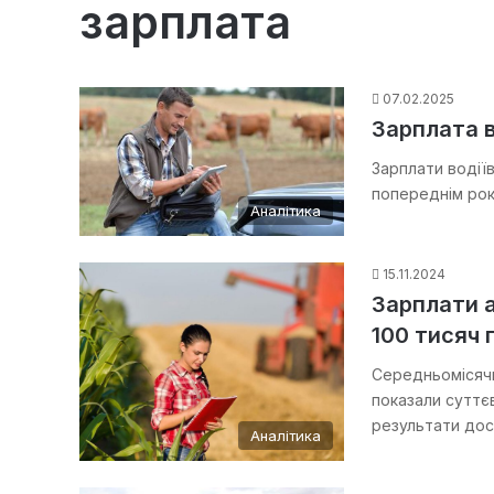
зарплата
07.02.2025
Зарплата в
Зарплати водіїв
попереднім рок
Аналітика
15.11.2024
Зарплати а
100 тисяч 
Середньомісячн
показали суттєв
результати дос
Аналітика