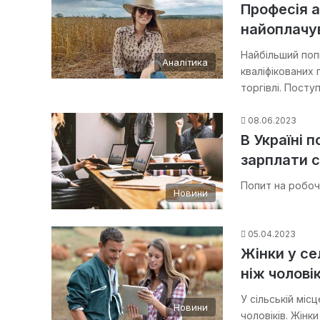
Професія а
найоплачув
Найбільший попи
Аналітика
кваліфікованих 
торгівлі. Пост
08.06.2023
В Україні 
зарплати с
Попит на робоч
Новини
05.04.2023
Жінки у с
ніж чолові
У сільській міс
Новини
чоловіків. Жінк