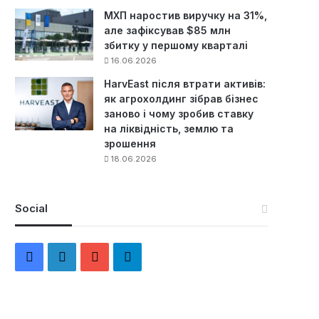
МХП наростив виручку на 31%,
але зафіксував $85 млн
збитку у першому кварталі
16.06.2026
HarvEast після втрати активів:
як агрохолдинг зібрав бізнес
заново і чому зробив ставку
на ліквідність, землю та
зрошення
18.06.2026
Social
F
L
Y
Т
a
i
o
е
c
n
u
л