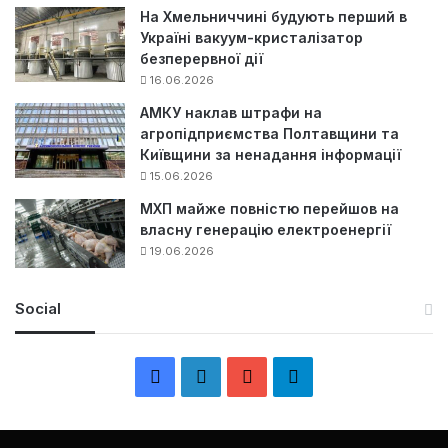
На Хмельниччині будують перший в
Україні вакуум-кристалізатор
безперервної дії
16.06.2026
АМКУ наклав штрафи на
агропідприємства Полтавщини та
Київщини за ненадання інформації
15.06.2026
МХП майже повністю перейшов на
власну генерацію електроенергії
19.06.2026
Social
F
L
Y
Т
a
i
o
е