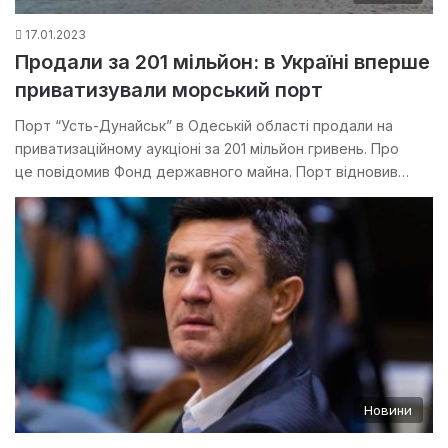
17.01.2023
Продали за 201 мільйон: в Україні вперше
приватизували морський порт
Порт “Усть-Дунайськ” в Одеській області продали на
приватизаційному аукціоні за 201 мільйон гривень. Про
це повідомив Фонд державного майна. Порт відновив…
Новини