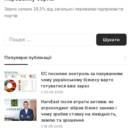
Зерно склало 29,3% від загальної перевалки підприємств
портів
П
о
ш
у
Популярні публікації
к
:
ЄС посилює контроль за пакуванням:
чому українському бізнесу варто
готуватися вже зараз
22.06.2026
HarvEast після втрати активів: як
агрохолдинг зібрав бізнес заново і
чому зробив ставку на ліквідність,
землю та зрошення
18.06.2026