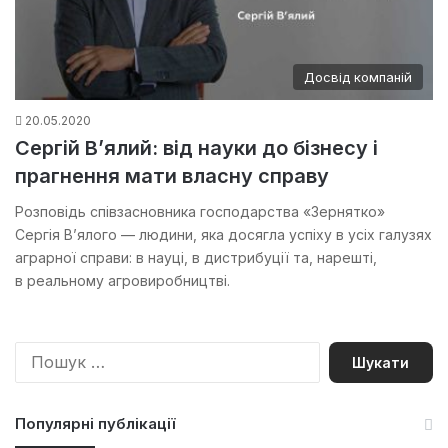
Досвід компаній
20.05.2020
Сергій В’ялий: від науки до бізнесу і
прагнення мати власну справу
Розповідь співзасновника господарства «Зернятко»
Сергія В’ялого — людини, яка досягла успіху в усіх галузях
аграрної справи: в науці, в дистрибуції та, нарешті,
в реальному агровиробництві.
П
о
ш
у
Популярні публікації
к