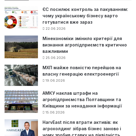
:
ЄС посилює контроль за пакуванням:
чому українському бізнесу варто
готуватися вже зараз
22.06.2026
Мінекономіки змінило критерії для
визнання агропідприємств критично
важливими
25.06.2026
МХП майже повністю перейшов на
власну генерацію електроенергії
19.06.2026
АМКУ наклав штрафи на
агропідприємства Полтавщини та
Київщини за ненадання інформації
15.06.2026
HarvEast після втрати активів: як
агрохолдинг зібрав бізнес заново і
чому зробив ставку на ліквідність,