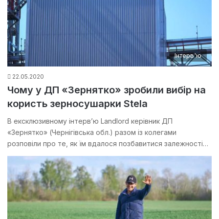
Інтерв'ю
22.05.2020
Чому у ДП «Зернятко» зробили вибір на
користь зерносушарки Stela
В ексклюзивному інтерв’ю Landlord керівник ДП
«Зернятко» (Чернігівська обл.) разом із колегами
розповіли про те, як їм вдалося позбавитися залежності…