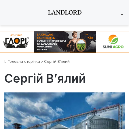
Меню
Ш
Головна сторінка
>
Сергій В’ялий
Сергій В’ялий