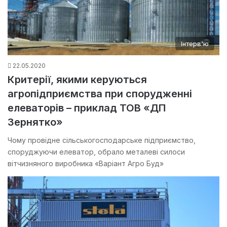
Інтерв'ю
22.05.2020
Критерії, якими керуються
агропідприємства при спорудженні
елеваторів – приклад ТОВ «ДП
Зернятко»
Чому провідне сільськогосподарське підприємство,
споруджуючи елеватор, обрало металеві силоси
вітчизняного виробника «Варіант Агро Буд»