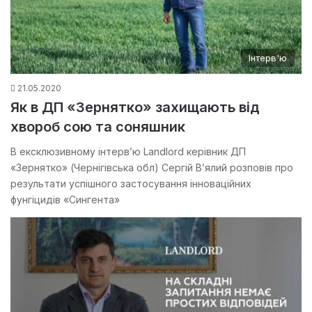
Інтерв'ю
21.05.2020
Як в ДП «Зернятко» захищають від
хвороб сою та соняшник
В ексклюзивному інтерв’ю Landlord керівник ДП
«Зернятко» (Чернігівська обл) Сергій В’ялий розповів про
результати успішного застосування інноваційних
фунгіцидів «Сингента»