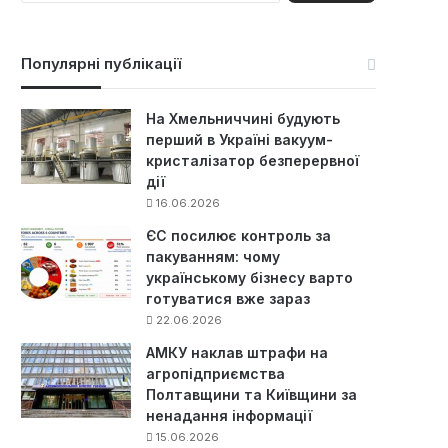
ш
у
к
Популярні публікації
:
На Хмельниччині будують
перший в Україні вакуум-
кристалізатор безперервної
дії
16.06.2026
ЄС посилює контроль за
пакуванням: чому
українському бізнесу варто
готуватися вже зараз
22.06.2026
АМКУ наклав штрафи на
агропідприємства
Полтавщини та Київщини за
ненадання інформації
15.06.2026