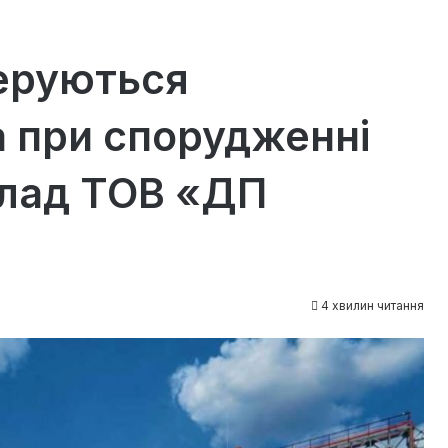
керуються
 при спорудженні
клад ТОВ «ДП
4 хвилин читання