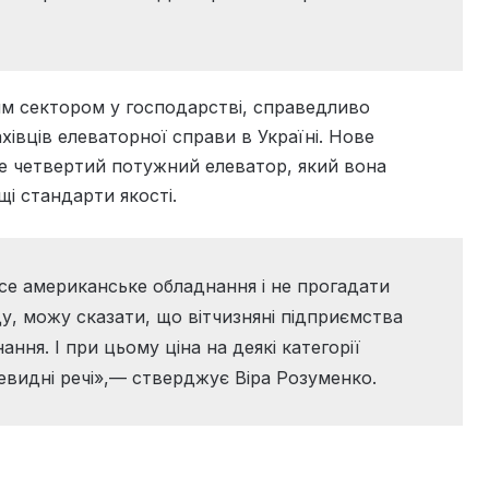
ним сектором у господарстві, справедливо
хівців елеваторної справи в Україні. Нове
 четвертий потужний елеватор, який вона
і стандарти якості.
се американське обладнання і не прогадати
іду, можу сказати, що вітчизняні підприємства
ння. І при цьому ціна на деякі категорії
евидні речі»,— стверджує Віра Розуменко.