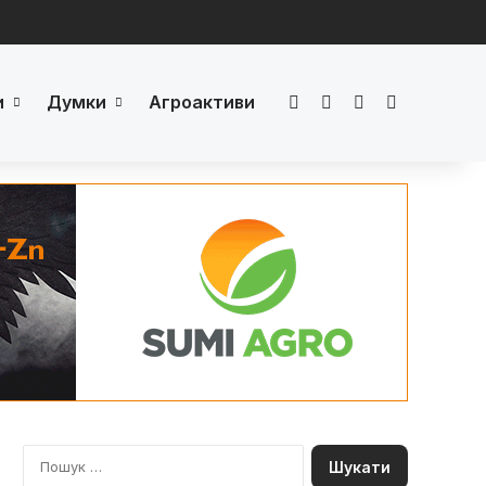
и
Думки
Агроактиви
Facebook
LinkedIn
YouTube
Телеграм
П
о