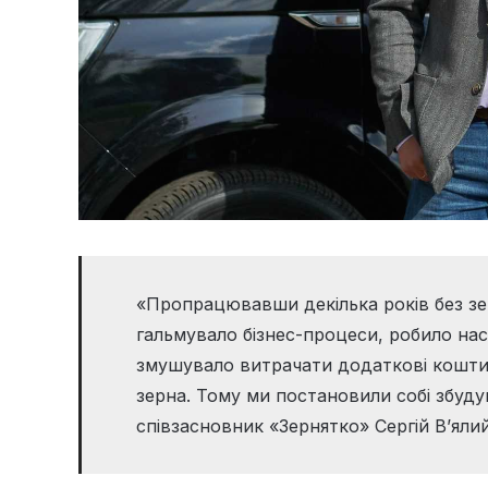
«Пропрацювавши декілька років без зе
гальмувало бізнес-процеси, робило нас
змушувало витрачати додаткові кошти 
зерна. Тому ми постановили собі збуд
співзасновник «Зернятко» Сергій В’ялий