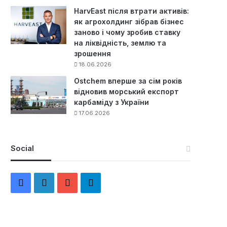
HarvEast після втрати активів:
як агрохолдинг зібрав бізнес
заново і чому зробив ставку
на ліквідність, землю та
зрошення
18.06.2026
Ostchem вперше за сім років
відновив морський експорт
карбаміду з України
17.06.2026
Social
F
L
Y
Т
a
i
o
е
c
n
u
л