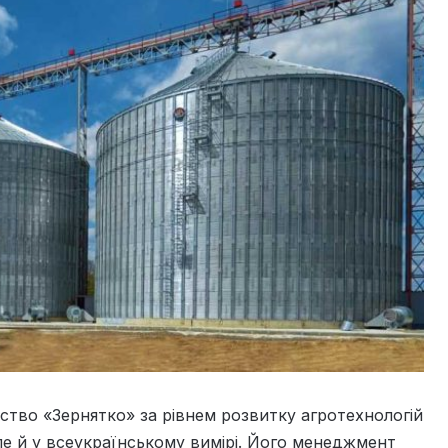
рство «Зернятко» за рівнем розвитку агротехнологій
але й у всеукраїнському вимірі. Його менеджмент