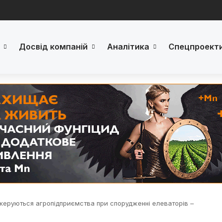
Досвід компаній
Аналітика
Спецпроект
 керуються агропідприємства при спорудженні елеваторів –