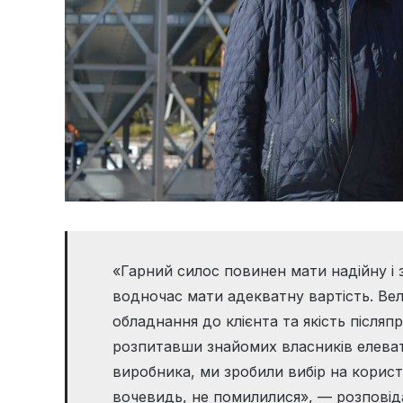
«Гарний силос повинен мати надійну і 
водночас мати адекватну вартість. Вел
обладнання до клієнта та якість після
розпитавши знайомих власників елеват
виробника, ми зробили вибір на користь
вочевидь, не помилилися», — розповід