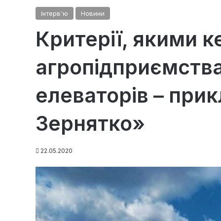
Інтерв'ю
Новини
Критерії, якими 
агропідприємства
елеваторів – при
Зернятко»
22.05.2020